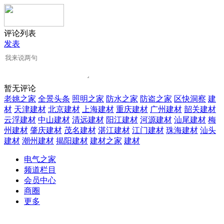
评论列表
发表
暂无评论
老姚之家
全景头条
照明之家
防水之家
防盗之家
区快洞察
建
材
天津建材
北京建材
上海建材
重庆建材
广州建材
韶关建材
云浮建材
中山建材
清远建材
阳江建材
河源建材
汕尾建材
梅
州建材
肇庆建材
茂名建材
湛江建材
江门建材
珠海建材
汕头
建材
潮州建材
揭阳建材
建材之家
建材
电气之家
频道栏目
会员中心
商圈
更多