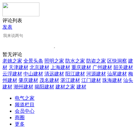
评论列表
发表
暂无评论
老姚之家
全景头条
照明之家
防水之家
防盗之家
区快洞察
建
材
天津建材
北京建材
上海建材
重庆建材
广州建材
韶关建材
云浮建材
中山建材
清远建材
阳江建材
河源建材
汕尾建材
梅
州建材
肇庆建材
茂名建材
湛江建材
江门建材
珠海建材
汕头
建材
潮州建材
揭阳建材
建材之家
建材
电气之家
频道栏目
会员中心
商圈
更多