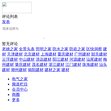
评论列表
发表
暂无评论
老姚之家
全景头条
照明之家
防水之家
防盗之家
区快洞察
建
材
天津建材
北京建材
上海建材
重庆建材
广州建材
韶关建材
云浮建材
中山建材
清远建材
阳江建材
河源建材
汕尾建材
梅
州建材
肇庆建材
茂名建材
湛江建材
江门建材
珠海建材
汕头
建材
潮州建材
揭阳建材
建材之家
建材
电气之家
频道栏目
会员中心
商圈
更多