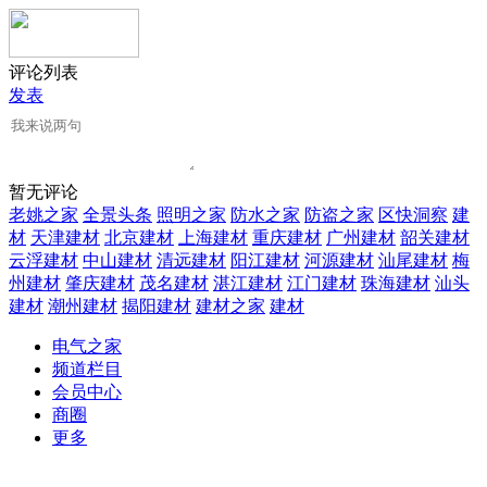
评论列表
发表
暂无评论
老姚之家
全景头条
照明之家
防水之家
防盗之家
区快洞察
建
材
天津建材
北京建材
上海建材
重庆建材
广州建材
韶关建材
云浮建材
中山建材
清远建材
阳江建材
河源建材
汕尾建材
梅
州建材
肇庆建材
茂名建材
湛江建材
江门建材
珠海建材
汕头
建材
潮州建材
揭阳建材
建材之家
建材
电气之家
频道栏目
会员中心
商圈
更多