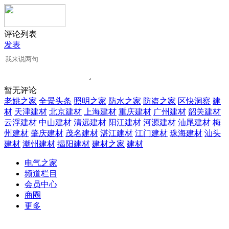
评论列表
发表
暂无评论
老姚之家
全景头条
照明之家
防水之家
防盗之家
区快洞察
建
材
天津建材
北京建材
上海建材
重庆建材
广州建材
韶关建材
云浮建材
中山建材
清远建材
阳江建材
河源建材
汕尾建材
梅
州建材
肇庆建材
茂名建材
湛江建材
江门建材
珠海建材
汕头
建材
潮州建材
揭阳建材
建材之家
建材
电气之家
频道栏目
会员中心
商圈
更多