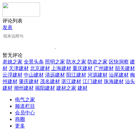
评论列表
发表
暂无评论
老姚之家
全景头条
照明之家
防水之家
防盗之家
区快洞察
建
材
天津建材
北京建材
上海建材
重庆建材
广州建材
韶关建材
云浮建材
中山建材
清远建材
阳江建材
河源建材
汕尾建材
梅
州建材
肇庆建材
茂名建材
湛江建材
江门建材
珠海建材
汕头
建材
潮州建材
揭阳建材
建材之家
建材
电气之家
频道栏目
会员中心
商圈
更多