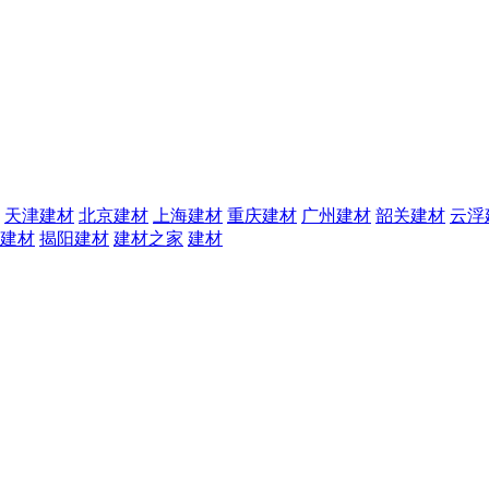
天津建材
北京建材
上海建材
重庆建材
广州建材
韶关建材
云浮
建材
揭阳建材
建材之家
建材