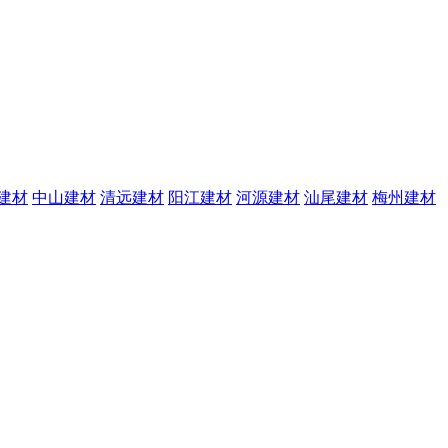
建材
中山建材
清远建材
阳江建材
河源建材
汕尾建材
梅州建材