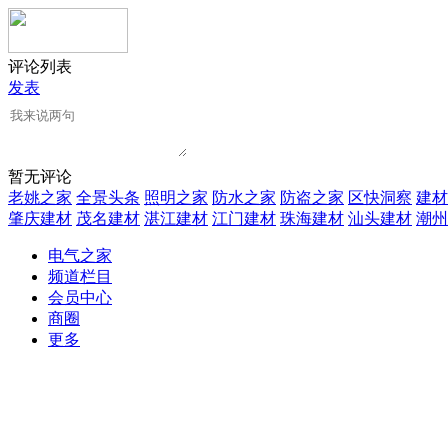
评论列表
发表
暂无评论
老姚之家
全景头条
照明之家
防水之家
防盗之家
区快洞察
建材
肇庆建材
茂名建材
湛江建材
江门建材
珠海建材
汕头建材
潮州
电气之家
频道栏目
会员中心
商圈
更多