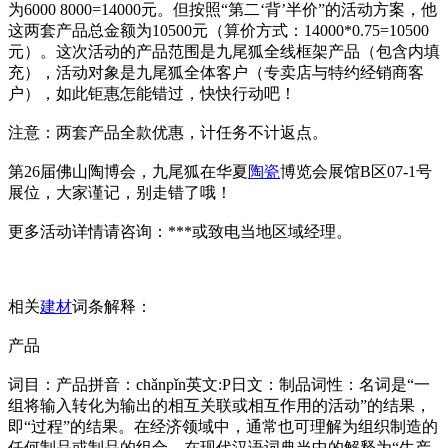
为6000 8000=14000元。但按照“第二‘背’半价”的活动方案，他
这两套产品总金额为10500元（算价方式：14000*0.75=10500
元）。这次活动的产品范围是九尾狐全线框架产品（包含内填
充），活动对象是九尾狐全体客户（专卖店与特约经销商客
户），如此钜惠怎能错过，快快行动吧！
注意：两套产品全款优惠，计任务不计返点。
第26届佛山陶博会，九尾狐在华夏
陶瓷
博览会展馆B区07-1号
展位，大家谨记，别走错了哦！
更多活动详情请咨询：***或致电当地区域经理。
相关
建材
词条解释：
产品
词目：产品拼音：chǎnpǐn英文:P日文：制品词性：名词是“一
组将输入转化为输出的相互关联或相互作用的活动”的结果，
即“过程”的结果。在经济领域中，通常也可理解为组织制造的
任何制品或制品的组合。在现代汉语词典当中的解释为“生产