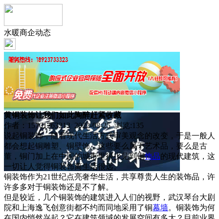
水暖商企动态
黄铜装饰让我们如此陶醉赶紧收藏
作者：15701263213 2022-08-25 浏览:
135
说起铜装饰，随着现代生活方式审美观念的改变，于是一般人
都会想起铜雕塑、铜壁饰，这些要么属于艺术品，要么是古
董，铜门加上在中国的城市里很少见到铜
饰品
的现代建筑，这
一切让人觉得铜装饰离生活很远。
铜装饰作为21世纪点亮奢华生活，共享尊贵人生的装饰品，许
许多多对于铜装饰还是不了解。
但是较近，几个铜装饰的建筑进入人们的视野，武汉琴台大剧
院和上海逸飞创意街都不约而同地采用了铜
幕墙
。铜装饰为何
在国内悄然兴起？它在建筑领域的发展空间有多大？目前业界