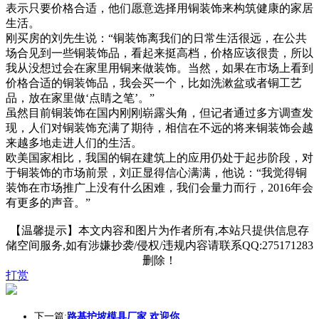
表示只要价格合适，他们愿意选择用铜装饰来构筑健康的家居
生活。
刚买房的刘先生说：“铜装饰离我们的日常生活很远，在公共
场合见到一些铜装饰品，看起来挺高档，价格应该很贵，所以
我从没想过会在家里用铜来做装饰。当然，如果在市场上看到
价格合适的铜装饰品，我会买一个，比如洗漱盆或者铜工艺
品，放在家里做‘点睛之笔’。”
虽然目前铜装饰在国内刚刚崭露头角，但记者通过多方调查发
现，人们对铜装饰充满了期待，相信在不远的将来铜装饰会越
来越多地走进人们的生活。
欧美国家相比，我国的铜在建筑上的应用仍处于起步阶段，对
于铜装饰的市场前景，刘正显得信心满满，他说：“我觉得铜
装饰在市场推广上没有什么困难，我们会量力而行，2016年会
有更多的声音。”
【温馨提示】本文内容和图片为作者所有,本站只提供信息存
储空间服务,如有涉嫌抄袭/侵权/违规内容请联系QQ:275171283
删除！
打赏
下一篇:
路基护坡模具厂家 欢迎你