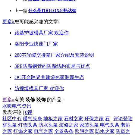
上一篇:
什么是TOOLOX40拓达钢
更多»
您可能感兴趣的文章:
路基护坡模具厂家 欢迎你
洛阳专业快速门厂家
288芯光缆交接箱厂家介绍及安装说明
3PE防腐钢管的防腐结构布局与优点
OC开合跨界共建绿色家装新生态
防撞墙模具厂家 欢迎你
更多»
有关
装修 装饰
的产品：
水暖电气资讯
发表评论 |
0评
社区中心
暖气头条
地板之家
石材之家
环保之家
石
评论登陆
材头条
灯饰头条
防水头条
装修之家
家装头条
电气头条
老姚
之家
灯饰之家
电气之家
全景头条
照明之家
防水之家
防盗之