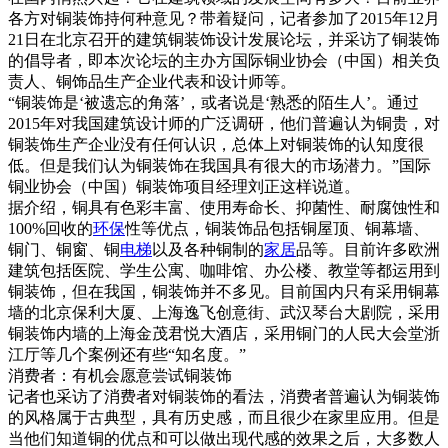
各方对铜装饰持何种意见？带着疑问，记者参加了2015年12月
21日在北京召开的建筑铜装饰设计发展论坛，并采访了铜装饰
的倡导者，即本次论坛的主办方国际铜业协会（中国）相关负
责人、铜饰品生产企业代表和设计师等。
“铜装饰是‘被遗忘的角落’，或者说是‘熟悉的陌生人’。通过
2015年对我国建筑设计师的广泛调研，他们普遍认为铜贵，对
铜装饰生产企业没有任何认识，总体上对铜装饰的认知度很
低。但是我们认为铜装饰在我国具有很大的市场潜力。”国际
铜业协会（中国）铜装饰项目经理刘正这样说道。
据介绍，铜具有色彩丰富、使用寿命长、抑菌性、耐腐蚀性和
100%回收的
环保
性等优点，铜装饰品包括铜屋顶、铜幕墙、
铜门、铜窗、铜
电梯
以及各种铜制的
家居
品等。目前许多欧洲
建筑包括医院、学生公寓、咖啡馆、办公楼、教堂等都运用到
铜装饰，但在我国，铜装饰并不多见。目前国内只有采用铜幕
墙的北京保利大厦、上海逸飞创意街、武汉琴台大剧院，采用
铜装饰内墙的上海金茂君悦大酒店，采用铜门的人民大会堂浙
江厅等几个案例还有些“知名度。”
消费者：有机会愿意尝试铜装饰
记者也采访了消费者对铜装饰的看法，消费者普遍认为铜装饰
的风格属于古典型，具有历史感，而且很少在家里应用。但是
当他们知道铜的优点和可以做出现代感的效果之后，大多数人