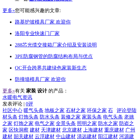
更多»
您可能感兴趣的文章:
路基护坡模具厂家 欢迎你
洛阳专业快速门厂家
288芯光缆交接箱厂家介绍及安装说明
3PE防腐钢管的防腐结构布局与优点
OC开合跨界共建绿色家装新生态
防撞墙模具厂家 欢迎你
更多»
有关
家装 设计
的产品：
水暖电气资讯
发表评论 |
0评
社区中心
暖气头条
地板之家
石材之家
环保之家
石
评论登陆
材头条
灯饰头条
防水头条
装修之家
家装头条
电气头条
老姚
之家
灯饰之家
电气之家
全景头条
照明之家
防水之家
防盗之
家
区快洞察
建材
天津建材
北京建材
上海建材
重庆建材
广州
建材
韶关建材
云浮建材
中山建材
清远建材
阳江建材
河源建