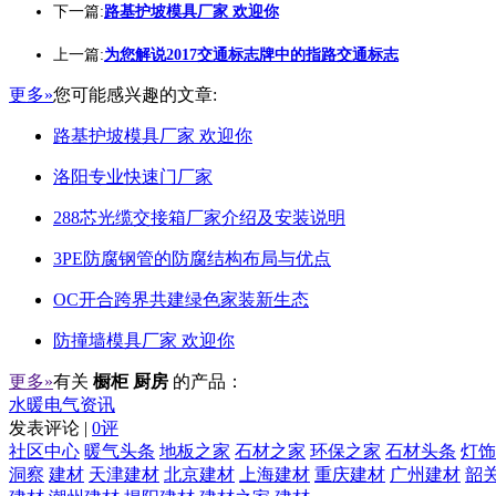
下一篇:
路基护坡模具厂家 欢迎你
上一篇:
为您解说2017交通标志牌中的指路交通标志
更多»
您可能感兴趣的文章:
路基护坡模具厂家 欢迎你
洛阳专业快速门厂家
288芯光缆交接箱厂家介绍及安装说明
3PE防腐钢管的防腐结构布局与优点
OC开合跨界共建绿色家装新生态
防撞墙模具厂家 欢迎你
更多»
有关
橱柜 厨房
的产品：
水暖电气资讯
发表评论 |
0评
社区中心
暖气头条
地板之家
石材之家
环保之家
石材头条
灯饰
洞察
建材
天津建材
北京建材
上海建材
重庆建材
广州建材
韶