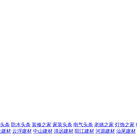
头条
防水头条
装修之家
家装头条
电气头条
老姚之家
灯饰之家
关建材
云浮建材
中山建材
清远建材
阳江建材
河源建材
汕尾建材