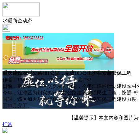
水暖商企动态
重庆建设农村公路481公里，完成103公里护栏安装安保工程
作者：13838025920 2022-08-29 浏览:
132
日前，重庆市江津区交委发布消息，今年江津区计划建设农村公路
今年，江津区为切实抓好农村公路建设这项民生工程，按照“标准
同时，该区加大对通行客运班车的农村公路安保工程建设力度，拟
工11月完工。
【温馨提示】本文内容和图片为作者
打赏