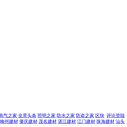
电气之家
全景头条
照明之家
防水之家
防盗之家
区快
评论登陆
梅州建材
肇庆建材
茂名建材
湛江建材
江门建材
珠海建材
汕头