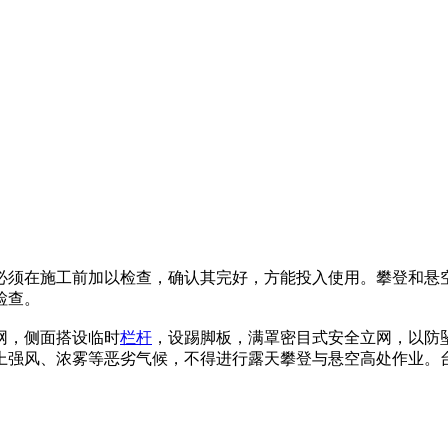
必须在施工前加以检查，确认其完好，方能投入使用。攀登和悬
检查。
网，侧面搭设临时
栏杆
，设踢脚板，满罩密目式安全立网，以防
上强风、浓雾等恶劣气候，不得进行露天攀登与悬空高处作业。