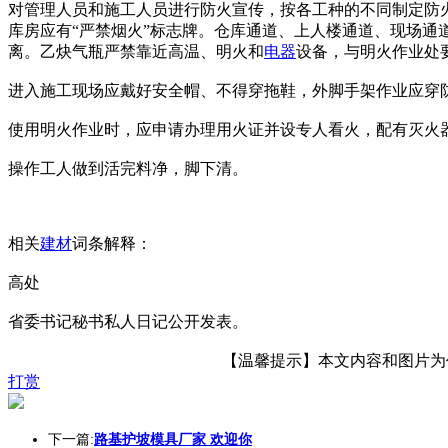
对管理人员和施工人员进行防火宣传，按各工种的不同制定防
库房应有“严禁烟火”标志牌。仓库通道、上人楼通道、现场通
离。乙炔气瓶严禁靠近高温、明火和
电器
设备，与明火作业处
进入施工现场应戴好安全帽、不得穿拖鞋，外脚手架作业应穿
使用明火作业时，应申请办理用火证并设专人看火，配有灭火器
操作工人做到活完料净，脚下清。
相关
建材
词条解释：
高处
省委书记秘书私人日记公开发表。
【温馨提示】本文内容和图片为作者
打赏
下一篇:
路基护坡模具厂家 欢迎你