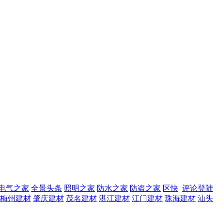
电气之家
全景头条
照明之家
防水之家
防盗之家
区快
评论登陆
梅州建材
肇庆建材
茂名建材
湛江建材
江门建材
珠海建材
汕头