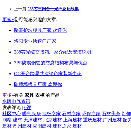
上一篇:
288芯三网合一光纤总配线架
更多»
您可能感兴趣的文章:
路基护坡模具厂家 欢迎你
洛阳专业快速门厂家
288芯光缆交接箱厂家介绍及安装说明
3PE防腐钢管的防腐结构布局与优点
OC开合跨界共建绿色家装新生态
防撞墙模具厂家 欢迎你
更多»
有关
家具 衣柜
的产品：
水暖电气资讯
发表评论 |
0评
社区中心
暖气头条
地板之家
石材之家
环保之家
石材头条
灯饰
洞察
建材
天津建材
北京建材
上海建材
重庆建材
广州建材
韶
建材
潮州建材
揭阳建材
建材之家
建材