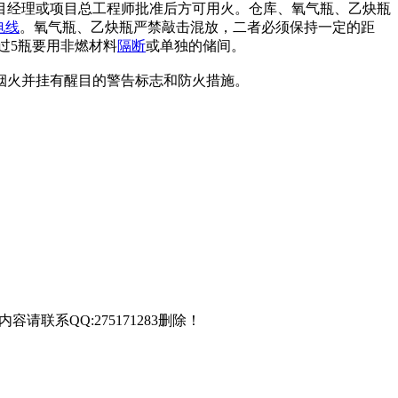
目经理或项目总工程师批准后方可用火。仓库、氧气瓶、乙炔瓶
电线
。氧气瓶、乙炔瓶严禁敲击混放，二者必须保持一定的距
过5瓶要用非燃材料
隔断
或单独的储间。
烟火并挂有醒目的警告标志和防火措施。
联系QQ:275171283删除！