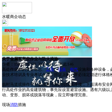
水暖商企动态
关于金属瓦高空作业与防火措施
作者：15853236230 2022-09-05 浏览:
146
高处作业中的安全标志、
工具
、
仪表
、
电气
设施和各种设备，
业技术培训及专业考试合格，持证上岗，并必须定期进行体格
临时马道或操作平台必须有可靠的拉结或连接，下面满布安全
行高处作业的高耸建筑物，事先应设置避雷设施。遇有六级以
动、变形、损坏或脱落等现象，应立即修理完善。
现场
消防
措施