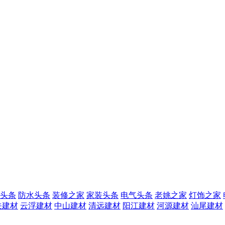
头条
防水头条
装修之家
家装头条
电气头条
老姚之家
灯饰之家
关建材
云浮建材
中山建材
清远建材
阳江建材
河源建材
汕尾建材