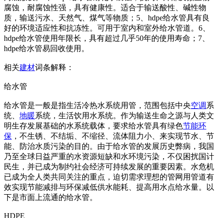
腐蚀，耐腐蚀性强，具有健康性。适合于输送酸性、碱性物
质，输送污水、天然气、煤气等物质；5、hdpe给水管具有良
好的环境适应性和抗冻性。可用于室内和室外给水管道。6、
hdpe给水管使用年限长，具有超过几乎50年的使用寿命；7、
hdpe给水管易回收使用。
相关
建材
词条解释：
给水管
给水管是一般是指生活冷热水系统用管，范围包括中央
空调
系
统、
地暖
系统，生活饮用水系统。作为输送生命之源与人类文
明生存发展基础的水系统载体，要求给水管具有绿色
节能
环
保
，不生锈、不结垢、不缩径、流体阻力小、来实现节水、节
能、防治水质污染的目的。由于给水管的发展历史弊病，我国
乃至全球日益严重的水资源短缺和水环境污染，不仅困扰国计
民生，并已成为制约社会经济可持续发展的重要因素。水危机
已成为全人类共同关注的重点，迫切需求理想的管网用管道有
效实现节能减排与环保减低供水能耗、提高用水点给水量。以
下是市面上流通的给水管。
HDPE