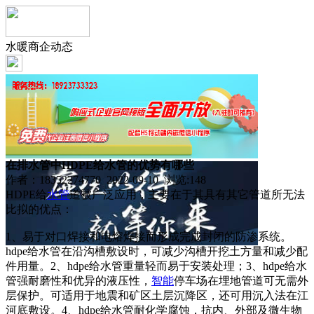
水暖商企动态
在排水管中HDPE给水管的优势有哪些
作者：18352274770 2022-09-10 浏览:
148
HDPE给
水管
道被广泛应用，主要在于其具有其它管道所无法
比拟的优点：
1、易于对口焊接和电熔焊接而形成完成封闭的防渗系统。
hdpe给水管在沿沟槽敷设时，可减少沟槽开挖土方量和减少配
件用量。2、hdpe给水管重量轻而易于安装处理；3、hdpe给水
管强耐磨性和优异的液压性，
智能
停车场在埋地管道可无需外
层保护。可适用于地震和矿区土层沉降区，还可用沉入法在江
河底敷设。4、hdpe给水管耐化学腐蚀，抗内、外部及微生物