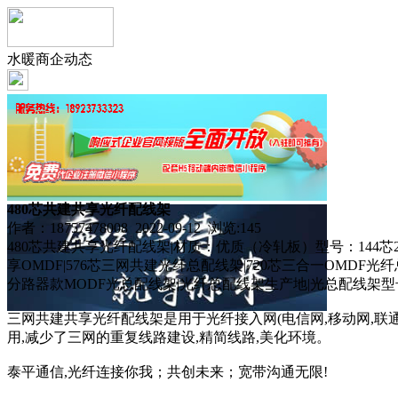
水暖商企动态
480芯共建共享光纤配线架
作者：18757478008 2022-09-12 浏览:
145
480芯共建共享光纤配线架|材质：优质（冷轧板）型号：144芯216芯
享OMDF|576芯三网共建光纤总配线架|720芯三合一OMDF光纤总
分路器款MODF光总配线架|光纤总配线架生产地|光总配线架
三网共建共享光纤配线架是用于光纤接入网(电信网,移动网,联
用,减少了三网的重复线路建设,精简线路,美化环境。
泰平通信,光纤连接你我；共创未来；宽带沟通无限!