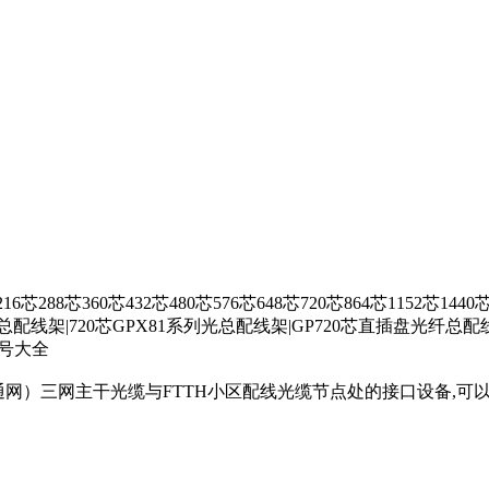
288芯360芯432芯480芯576芯648芯720芯864芯115
配线架|720芯GPX81系列光总配线架|GP720芯直插盘光纤总配线架
型号大全
通网）三网主干光缆与FTTH小区配线光缆节点处的接口设备,