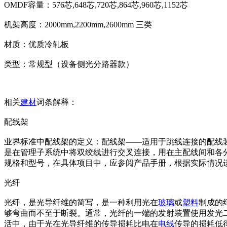
OMDF容量：576芯,648芯,720芯,864芯,960芯,1152芯
机架高度：2000mm,2200mm,2600mm 三类
材质：优质冷轧板
类型：常规型（设备侧光分路器款）
相关
建材
词条解释：
配线架
业界标准中配线架的定义：配线架——适用于跳线连接的配线
是在管理子系统中将双绞线进行交叉连接，用在主配线间和各分
规格和型号，在具体项目中，应参阅产品手册，根据实际情况
光纤
光纤，是光导纤维的简写，是一种利用光在
玻璃
或
塑料
制成的
够弯曲而不至于断裂。通常，光纤的一端的发射装置使用发光二极管(light
活中，由于光在光导纤维的传导损耗比电在
电线
传导的损耗低