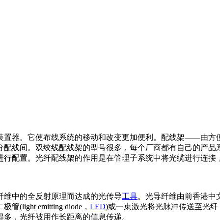
装置器。它使布线系统的移动和改变更加便利。配线架——由方
配线间。双绞线配线架的型号很多，每个厂商都有自己的产品系列
进行配置。光纤配线架的作用是在管理子系统中将光缆进行连接
纤维中的全反射原理而达成的光传导
工具
。光导纤维由前香港中
 emitting diode，
LED
)或一束激光将光脉冲传送至光
得多，光纤被用作长距离的信息传递。