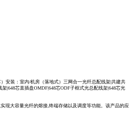
2芯1440芯）安装：室内/机房（落地式）三网合一光纤总配线架|共建共
|648芯直插盘OMDF|648芯ODF子框式光总配线架|648芯光
可以实现大容量光纤的熔接,终端存储以及调度等功能。该产品的应