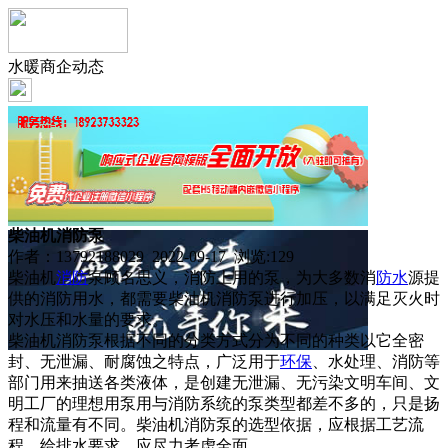
水暖商企动态
柴油机消防泵
作者：13792188029 2022-09-17 浏览:
129
柴油机
消防
泵顾名思义，消防上用的泵，为大多数消
防水
源提
供的消防用水，都需要柴油机消防泵进行加压，以满足灭火时
对水压和水量的要求。
柴油机消防泵根据不同的分类方式分为不同的种类以它全密
封、无泄漏、耐腐蚀之特点，广泛用于
环保
、水处理、消防等
部门用来抽送各类液体，是创建无泄漏、无污染文明车间、文
明工厂的理想用泵用与消防系统的泵类型都差不多的，只是扬
程和流量有不同。柴油机消防泵的选型依据，应根据工艺流
程，给排水要求，应尽力考虑全面。