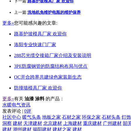
下一篇:
路基护坡模具厂家 欢迎你
上一篇:
洗地机免维护电瓶的维护保养
更多»
您可能感兴趣的文章:
路基护坡模具厂家 欢迎你
洛阳专业快速门厂家
288芯光缆交接箱厂家介绍及安装说明
3PE防腐钢管的防腐结构布局与优点
OC开合跨界共建绿色家装新生态
防撞墙模具厂家 欢迎你
更多»
有关
油漆 涂料
的产品：
水暖电气资讯
发表评论 |
0评
社区中心
暖气头条
地板之家
石材之家
环保之家
石材头条
灯饰
洞察
建材
天津建材
北京建材
上海建材
重庆建材
广州建材
韶
建材
潮州建材
揭阳建材
建材之家
建材