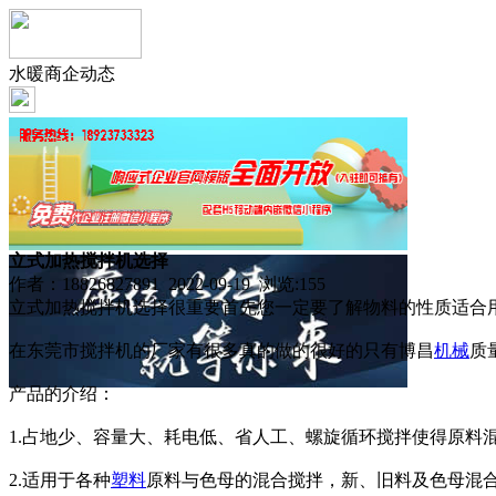
水暖商企动态
立式加热搅拌机选择
作者：18826827891 2022-09-19 浏览:
155
立式加热搅拌机选择很重要首先您一定要了解物料的性质适合
在东莞市搅拌机的厂家有很多真的做的很好的只有博昌
机械
质
产品的介绍：
1.占地少、容量大、耗电低、省人工、螺旋循环搅拌使得原料
2.适用于各种
塑料
原料与色母的混合搅拌，新、旧料及色母混