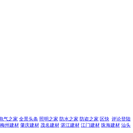
电气之家
全景头条
照明之家
防水之家
防盗之家
区快
评论登陆
梅州建材
肇庆建材
茂名建材
湛江建材
江门建材
珠海建材
汕头