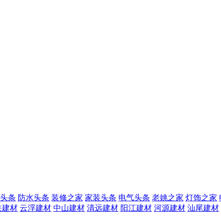
头条
防水头条
装修之家
家装头条
电气头条
老姚之家
灯饰之家
关建材
云浮建材
中山建材
清远建材
阳江建材
河源建材
汕尾建材