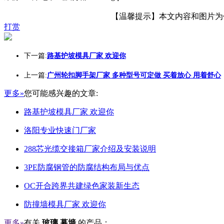
【温馨提示】本文内容和图片为作者
打赏
下一篇:
路基护坡模具厂家 欢迎你
上一篇:
广州轮扣脚手架厂家 多种型号可定做 买着放心 用着舒心
更多»
您可能感兴趣的文章:
路基护坡模具厂家 欢迎你
洛阳专业快速门厂家
288芯光缆交接箱厂家介绍及安装说明
3PE防腐钢管的防腐结构布局与优点
OC开合跨界共建绿色家装新生态
防撞墙模具厂家 欢迎你
更多»
有关
玻璃 幕墙
的产品：