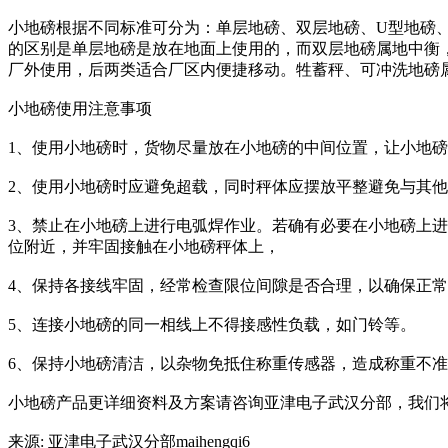
小地磅根据不同标准可分为：单层地磅、双层地磅、U型地磅
的区别是单层地磅是放在地面上使用的，而双层地磅属地中衡
厂外使用，后两类适合厂区内便捷移动。牲蓄秤、可冲洗地磅
小地磅使用注意事项
1、使用小地磅时，货物尽量放在小地磅的中间位置，让小地
2、使用小地磅时应避免超载，同时秤体应摆放平整避免与其
3、禁止在小地磅上进行电弧焊作业。若确有必要在小地磅上
位附近，并牢固接触在小地磅秤体上，
4、保持各接线牢固，经常检查限位间隙是否合理，以确保正
5、连接小地磅的同一相线上不得接感性负载，如门铃等。
6、保持小地磅清洁，以杂物免抵住称重传感器，造成称重不
小地磅产品更详细资料及方案请咨询亚津电子武汉分部，我们
来源: 亚津电子武汉分部maihengqi6