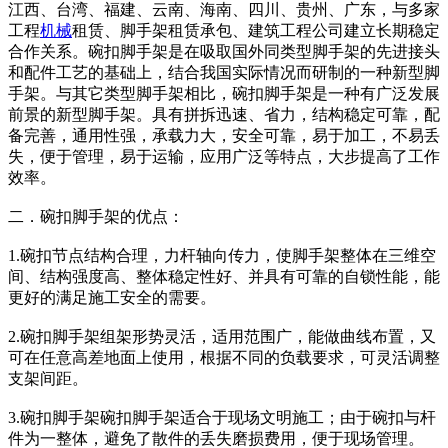
江西、台湾、福建、云南、海南、四川、贵州、广东，与多家
工程
机械
租赁、脚手架租赁承包、建筑工程公司建立长期稳定
合作关系。碗扣脚手架是在吸取国外同类型脚手架的先进接头
和配件工艺的基础上，结合我国实际情况而研制的一种新型脚
手架。与其它类型脚手架相比，碗扣脚手架是一种有广泛发展
前景的新型脚手架。具有拼拆迅速、省力，结构稳定可靠，配
备完善，通用性强，承载力大，安全可靠，易于加工，不易丢
失，便于管理，易于运输，应用广泛等特点，大步提高了工作
效率。
二．碗扣脚手架的优点：
1.碗扣节点结构合理，力杆轴向传力，使脚手架整体在三维空
间、结构强度高、整体稳定性好、并具有可靠的自锁性能，能
更好的满足施工安全的需要。
2.碗扣脚手架组架形势灵活，适用范围广，能做曲线布置，又
可在任意高差地面上使用，根据不同的负载要求，可灵活调整
支架间距。
3.碗扣脚手架碗扣脚手架适合于现场文明施工；由于碗扣与杆
件为一整体，避免了散件的丢失磨损费用，便于现场管理。