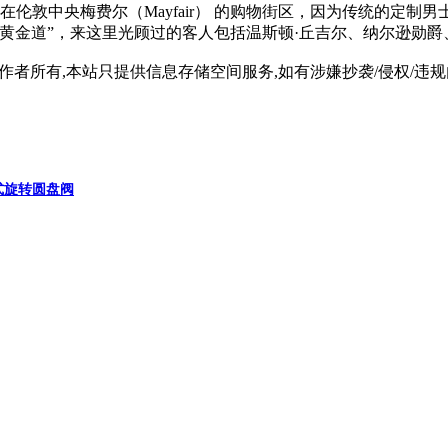
伦敦中央梅费尔（Mayfair） 的购物街区，因为传统的定制男士服装行业（
黄金道”，来这里光顾过的客人包括温斯顿·丘吉尔、纳尔逊勋爵
所有,本站只提供信息存储空间服务,如有涉嫌抄袭/侵权/违规内容请
式旋转圆盘阀