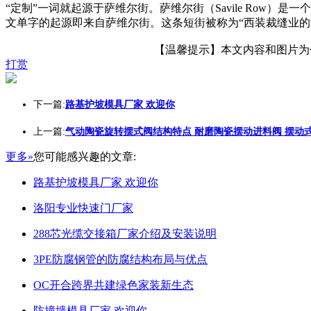
“定制”一词就起源于萨维尔街。萨维尔街（Savile Row）是一个在
文单字的起源即来自萨维尔街。这条短街被称为“西装裁缝业的
【温馨提示】本文内容和图片为作者
打赏
下一篇:
路基护坡模具厂家 欢迎你
上一篇:
气动陶瓷旋转摆式阀结构特点 耐磨陶瓷摆动进料阀 摆动
更多»
您可能感兴趣的文章:
路基护坡模具厂家 欢迎你
洛阳专业快速门厂家
288芯光缆交接箱厂家介绍及安装说明
3PE防腐钢管的防腐结构布局与优点
OC开合跨界共建绿色家装新生态
防撞墙模具厂家 欢迎你