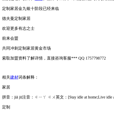
定制家居金九银十阶段已经来临
德夫曼定制家居
欢迎更多有志之士
前来会盟
共同冲刺定制家居黄金市场
索取加盟资料了解详情，直接咨询客服*** QQ 1757798772
相关
建材
词条解释：
家居
拼音：jiā jū注音：ㄐㄧㄚ ㄐㄨ英文：[Stay idle at home;Live i
定制