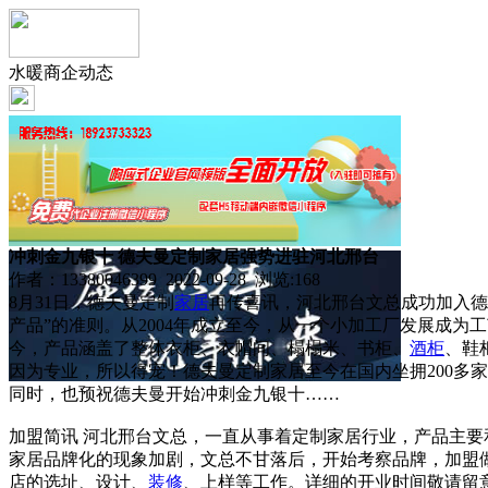
水暖商企动态
冲刺金九银十 德夫曼定制家居强势进驻河北邢台
作者：13380046399 2022-09-28 浏览:
168
8月31日，德夫曼定制
家居
再传喜讯，河北邢台文总成功加入德
产品”的准则。从2004年成立至今，从一个小加工厂发展成
今，产品涵盖了整体衣柜、衣帽间、榻榻米、书柜、
酒柜
、鞋
因为专业，所以得宠！德夫曼定制家居至今在国内坐拥200多
同时，也预祝德夫曼开始冲刺金九银十……
加盟简讯 河北邢台文总，一直从事着定制家居行业，产品主要
家居品牌化的现象加剧，文总不甘落后，开始考察品牌，加盟
店的选址、设计、
装修
、上样等工作。详细的开业时间敬请留