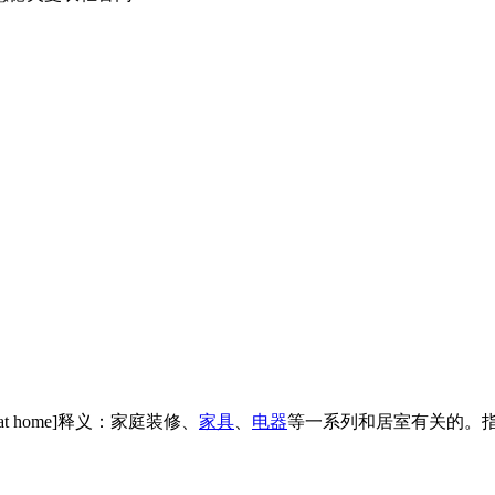
dle at home]释义：家庭装修、
家具
、
电器
等一系列和居室有关的。