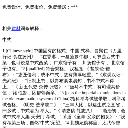
免费设计、免费报价、免费量房：***
相关
建材
词条解释：
中式
1.[Chinese style] 中国固有的格式。中国 式样。曹聚仁《万里
行记·食在扬州》：“在香港，一盘菠萝牛柳，可算是西式中
菜，也可说是中式西菜， 广东馆子有， 川扬馆子有， 北京馆
子也有。”2.[qualified] 符合规格。 汉桓宽 《 盐铁论·错
布》：“吏匠侵利，或不中式，故有薄厚轻重。”《东观汉记·
光武纪》：“旧制上书，以青布囊素裹封，书不中式不得
上。”《 新五代史·杂传·张篯》：“坐马不中式，有司理其价
值， 籛 性鄙，因郁郁而卒。”3.[pass the imperial examinations in
the old examination system of China]∶指科举考试被录取，科举考
试合格。《明史·选举志二》：“三年大比，以诸生试之直省，
曰乡试，中式者为 举人。”《 清史稿·礼志八》：“ 顺治初，会
试中式举人集 天安门 考试。” 茅盾《童年·父亲的抱负》：“没
有考第三场，自然‘中式’无望。”4.北魏妃嫔称呈。太武帝曾