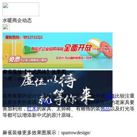
水暖商企动态
麻雀装饰【中式风格】效果图
作者：qlt88 2022-10-02 浏览:
151
在所有室内设计中风格搭配都尤为重要，新中式
装修
比较注重
古典古香的基调、
家具
与装饰的搭配。家中的古旧的老家具要
善加利用，
红木
的家具、太师椅、有雕饰的装
饰品
以及灯光等
等都可以增添新中式的原汁原味。
麻雀装修更多效果图展示：sparrowdesign/