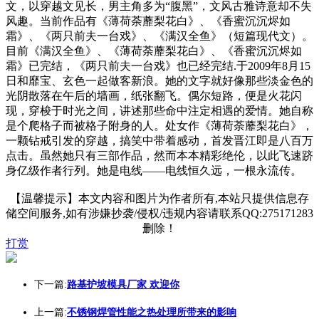
文，以穿越文见长，男主角多为“腹黑”，文风古雅诗意却不失
风趣。当前作品有《薄荷荼蘼梨花白》、《香蜜沉沉烬如
霜》、《两只前夫一台戏》、《满汉全鱼》（短篇现代文）。
目前《满汉全鱼》、《薄荷荼蘼梨花白》、《香蜜沉沉烬如
霜》已完结，《两只前夫一台戏》也已经完结.于2009年8月15
日和靡宝、玄色一起做客新浪。她的文字就好像那些淡金色的
光阴散落在午后的墙画，纸张翻飞。偶尔短路，便是火花闪
现，穿梭于时光之间，讲述那些命中注定相遇的爱情。她自称
是个爬格子而被格子附身的人。处女作《薄荷荼蘼梨花白》，
一颗钻戒引发的穿越，搞笑中带着感动，首发晋江即是八百万
点击。虽然她只有三部作品，然而本本精彩绝伦，以此飞速跻
身亿级作者行列。她是电线——电线恒久远，一根永流传。
【温馨提示】本文内容和图片为作者所有,本站只提供信息存
储空间服务,如有涉嫌抄袭/侵权/违规内容请联系QQ:275171283
删除！
打赏
下一篇:
路基护坡模具厂家 欢迎你
上一篇:
不锈钢焊管性能之热处理所带来的影响