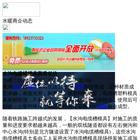
水暖商企动态
水沟电缆槽模具高质低价
作者：13784056665 2022-10-12 浏览:
162
水沟
电缆
槽
模具
采用优质工程abs
塑料
制作而成，这种材质成
型准确，表面光滑，耐磨损，材质特性稳定，电缆槽塑料模具
具有韧性强，不易变形，密度高，破损率低等特点，使用后可
回收，少量特殊尺寸电缆槽模具可采用3mm
钢板
钣金成型。
随着铁路施工跨越式的发展，【水沟电缆槽模具】对施工的质
量和进度要求都越来越高，一般的双线隧道都设有左右侧沟和
中心水沟(特别是北方隧道设置了水沟电缆槽模具)，这些水沟
电缆槽模具大多由工人采用水沟电缆槽模具现场拼装施工或加