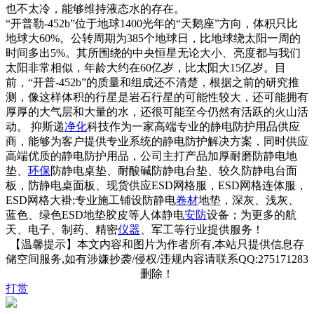
也不太冷，能够维持液态水的存在。
“开普勒-452b”位于地球1400光年的“天鹅座”方向，体积只比
地球大60%。公转周期为385个地球日，比地球绕太阳一周的
时间多出5%。其所围绕的中央恒星无论大小、亮度都与我们
太阳非常相似，年龄大约在60亿岁，比太阳大15亿岁。目
前，“开普-452b”的质量和组成还不清楚，根据之前的研究推
测，像这样体积的行星是岩石行星的可能性较大，还可能拥有
厚厚的大气层和大量的水，还很可能至今仍然有活跃的火山活
动。 抑斯递
净化
科技作为一家高端专业的静电防护用品供应
商，能够为客户提供专业系统的静电防护解决方案，同时供应
高端优质的静电防护用品，公司主打产品加厚耐磨防静电地
垫、
环保
防静电桌垫、耐酸碱防静电台垫、较久防静电台面
板，防静电桌面板、现货供应ESD网格服，ESD网格连体服，
ESD网格大褂;专业施工铺设防静电
卷材
地垫，深灰、浅灰、
蓝色、绿色ESD地垫胶皮等人体静电
安防
设备；为更多的航
天、电子、制药、精密
仪器
、军工等行业提供服务！
【温馨提示】本文内容和图片为作者所有,本站只提供信息存
储空间服务,如有涉嫌抄袭/侵权/违规内容请联系QQ:275171283
删除！
打赏