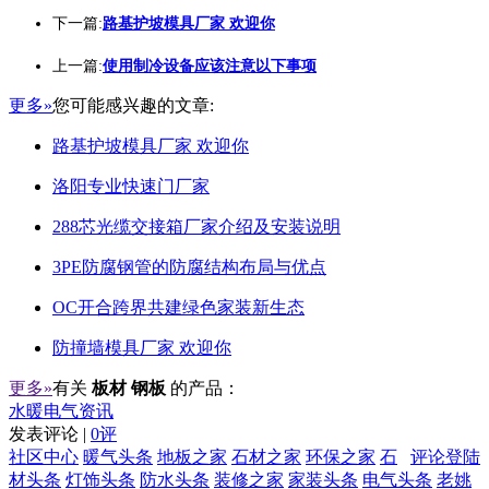
下一篇:
路基护坡模具厂家 欢迎你
上一篇:
使用制冷设备应该注意以下事项
更多»
您可能感兴趣的文章:
路基护坡模具厂家 欢迎你
洛阳专业快速门厂家
288芯光缆交接箱厂家介绍及安装说明
3PE防腐钢管的防腐结构布局与优点
OC开合跨界共建绿色家装新生态
防撞墙模具厂家 欢迎你
更多»
有关
板材 钢板
的产品：
水暖电气资讯
发表评论 |
0评
社区中心
暖气头条
地板之家
石材之家
环保之家
石
评论登陆
材头条
灯饰头条
防水头条
装修之家
家装头条
电气头条
老姚