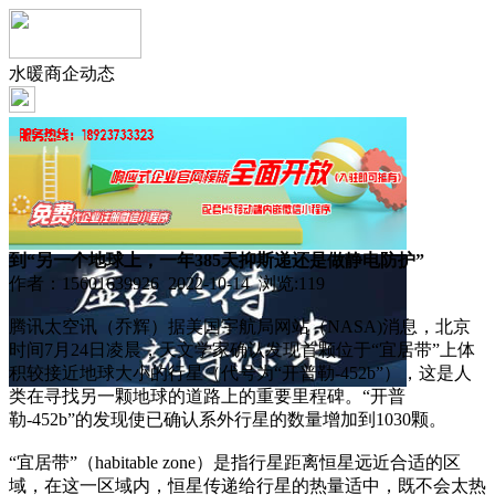
水暖商企动态
到“另一个地球上，一年385天抑斯递还是做静电防护”
作者：15601639926 2022-10-14 浏览:
119
腾讯太空讯（乔辉）据美国宇航局网站（NASA)消息，北京
时间7月24日凌晨，天文学家确认发现首颗位于“宜居带”上体
积较接近地球大小的行星（代号为“开普勒-452b”），这是人
类在寻找另一颗地球的道路上的重要里程碑。“开普
勒-452b”的发现使已确认系外行星的数量增加到1030颗。
“宜居带”（habitable zone）是指行星距离恒星远近合适的区
域，在这一区域内，恒星传递给行星的热量适中，既不会太热