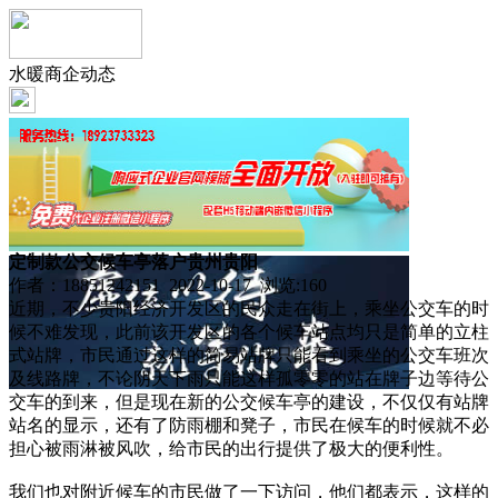
水暖商企动态
定制款公交候车亭落户贵州贵阳
作者：18851242151 2022-10-17 浏览:
160
近期，不少贵阳经济开发区的民众走在街上，乘坐公交车的时
候不难发现，此前该开发区的各个候车站点均只是简单的立柱
式站牌，市民通过这样的简易站牌只能看到乘坐的公交车班次
及线路牌，不论阴天下雨只能这样孤零零的站在牌子边等待公
交车的到来，但是现在新的公交候车亭的建设，不仅仅有站牌
站名的显示，还有了防雨棚和凳子，市民在候车的时候就不必
担心被雨淋被风吹，给市民的出行提供了极大的便利性。
我们也对附近候车的市民做了一下访问，他们都表示，这样的