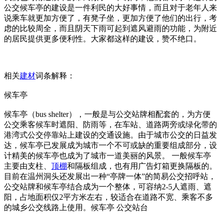
公交候车亭的建设是一件利民的大好事情，而且对于老年人来
说乘车就更加方便了，有凳子坐，更加方便了他们的出行，考
虑的比较周全，而且阴天下雨可起到遮风避雨的功能，为附近
的居民提供更多便利性。大家都这样的建设，赞不绝口。
相关
建材
词条解释：
候车亭
候车亭（bus shelter），一般是与公交站牌相配套的，为方便
公交乘客候车时遮阳、防雨等，在车站、道路两旁或绿化带的
港湾式公交停靠站上建设的交通设施。由于城市公交的日益发
达，候车亭已发展成为城市一个不可或缺的重要组成部分，设
计精美的候车亭也成为了城市一道美丽的风景。 一般候车亭
主要由支柱、
顶棚
和隔板组成，也有用广告灯箱更换隔板的。
目前在温州洞头还发展出一种“亭牌一体”的简易公交招呼站，
公交站牌和候车亭结合成为一个整体，可容纳2-5人遮雨、遮
阳，占地面积仅2平方米左右，较适合在道路不宽、乘客不多
的城乡公交线路上使用。候车亭 公交站台