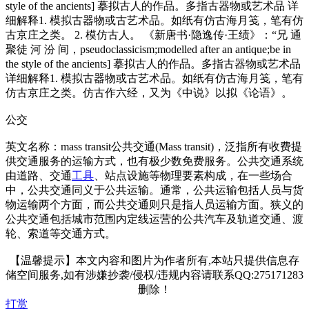
style of the ancients] 摹拟古人的作品。多指古器物或艺术品 详
细解释1. 模拟古器物或古艺术品。如纸有仿古海月笺，笔有仿
古京庄之类。 2. 模仿古人。 《新唐书·隐逸传·王绩》：“兄 通
聚徒 河 汾 间，pseudoclassicism;modelled after an antique;be in
the style of the ancients] 摹拟古人的作品。多指古器物或艺术品
详细解释1. 模拟古器物或古艺术品。如纸有仿古海月笺，笔有
仿古京庄之类。仿古作六经，又为《中说》以拟《论语》。
公交
英文名称：mass transit公共交通(Mass transit)，泛指所有收费提
供交通服务的运输方式，也有极少数免费服务。公共交通系统
由道路、交通
工具
、站点设施等物理要素构成，在一些场合
中，公共交通同义于公共运输。通常，公共运输包括人员与货
物运输两个方面，而公共交通则只是指人员运输方面。狭义的
公共交通包括城市范围内定线运营的公共汽车及轨道交通、渡
轮、索道等交通方式。
【温馨提示】本文内容和图片为作者所有,本站只提供信息存
储空间服务,如有涉嫌抄袭/侵权/违规内容请联系QQ:275171283
删除！
打赏