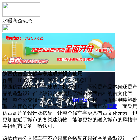
水暖商企动态
陕西仿古公交候车亭建成并投入使用
作者：18851242151 2022-10-22 浏览:
111
陕西仿古公交候车亭建成并投入使用，不论是产品本身还是产
品的造型设计都比较符合并满足了城市陕西古朴的古文化气
息，整个公交候车亭采用常见的
镀锌板
焊接，表面静电喷塑处
理，在颜色选择上采用了中国红的元素，而且在
顶棚
上面采用
仿古瓦片的设计及搭配，让整个候车亭更具有古文化元素，也
更加贴近于城市的各类建筑物，能够更好的融入城市的风格中
并得到市民的一致认可。
该款仿古公交候车亭不论是颜色搭配还是镂空的造型设计，都