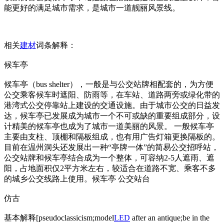
能更好的满足城市需求，是城市一道靓丽风景线。
相关
建材
词条解释：
候车亭
候车亭（bus shelter），一般是与公交站牌相配套的，为方便
公交乘客候车时遮阳、防雨等，在车站、道路两旁或绿化带的
港湾式公交停靠站上建设的交通设施。由于城市公交的日益发
达，候车亭已发展成为城市一个不可或缺的重要组成部分，设
计精美的候车亭也成为了城市一道美丽的风景。 一般候车亭
主要由支柱、顶棚和隔板组成，也有用广告灯箱更换隔板的。
目前在温州洞头还发展出一种“亭牌一体”的简易公交招呼站，
公交站牌和候车亭结合成为一个整体，可容纳2-5人遮雨、遮
阳，占地面积仅2平方米左右，较适合在道路不宽、乘客不多
的城乡公交线路上使用。候车亭 公交站台
仿古
基本解释[pseudoclassicism;model
LED
after an antique;be in the