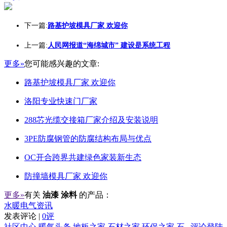
下一篇:
路基护坡模具厂家 欢迎你
上一篇:
人民网报道“海绵城市” 建设是系统工程
更多»
您可能感兴趣的文章:
路基护坡模具厂家 欢迎你
洛阳专业快速门厂家
288芯光缆交接箱厂家介绍及安装说明
3PE防腐钢管的防腐结构布局与优点
OC开合跨界共建绿色家装新生态
防撞墙模具厂家 欢迎你
更多»
有关
油漆 涂料
的产品：
水暖电气资讯
发表评论 |
0评
社区中心
暖气头条
地板之家
石材之家
环保之家
石
评论登陆