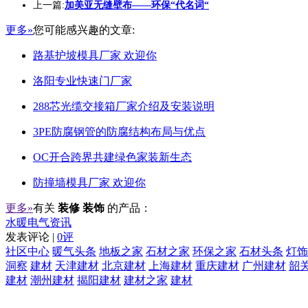
上一篇:
加美亚无缝壁布——环保“代名词“
更多»
您可能感兴趣的文章:
路基护坡模具厂家 欢迎你
洛阳专业快速门厂家
288芯光缆交接箱厂家介绍及安装说明
3PE防腐钢管的防腐结构布局与优点
OC开合跨界共建绿色家装新生态
防撞墙模具厂家 欢迎你
更多»
有关
装修 装饰
的产品：
水暖电气资讯
发表评论 |
0评
社区中心
暖气头条
地板之家
石材之家
环保之家
石材头条
灯饰
洞察
建材
天津建材
北京建材
上海建材
重庆建材
广州建材
韶
建材
潮州建材
揭阳建材
建材之家
建材