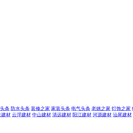
头条
防水头条
装修之家
家装头条
电气头条
老姚之家
灯饰之家
关建材
云浮建材
中山建材
清远建材
阳江建材
河源建材
汕尾建材