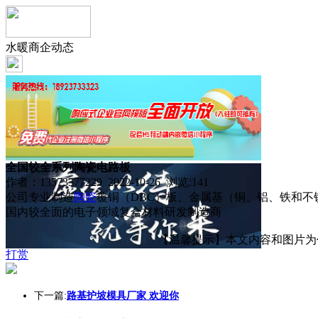
水暖商企动态
全国较全系列陶瓷电路板
作者：13573377229 2022-10-26 浏览:
141
公司专业制造
陶瓷
覆铜（DBC）板、金属基（铜、铝、铁和
国内较全面的电子领域复合材料研发制造商
【温馨提示】本文内容和图片为作者
打赏
下一篇:
路基护坡模具厂家 欢迎你