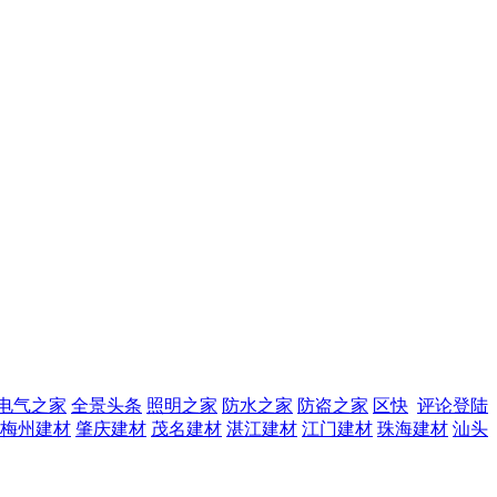
电气之家
全景头条
照明之家
防水之家
防盗之家
区快
评论登陆
梅州建材
肇庆建材
茂名建材
湛江建材
江门建材
珠海建材
汕头