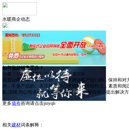
水暖商企动态
如何做好销售工作？
作者：15737089709 2022-10-26 浏览:
136
注意让客户说，每说45秒，一定要调动客户说15秒，保持和
的，不是产品的。关注对方的心理预期，性格特点，素质和阅
歉,没错,为心情道歉；承诺将立即处理，积极弥补；提出解决
更多
墙布
咨询请点击jmyqb
相关
建材
词条解释：