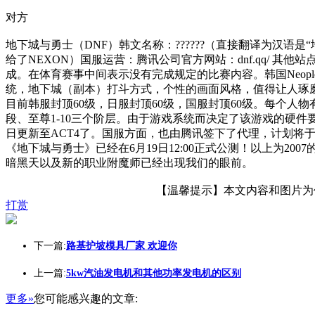
对方
地下城与勇士（DNF）韩文名称：??????（直接翻译为汉语
给了NEXON）国服运营：腾讯公司官方网站：dnf.qq/ 其他站点：
成。在体育赛事中间表示没有完成规定的比赛内容。韩国Neople公
统，地下城（副本）打斗方式，个性的画面风格，值得让人琢磨
目前韩服封顶60级，日服封顶60级，国服封顶60级。每个人物有
段、至尊1-10三个阶层。由于游戏系统而决定了该游戏的硬件
日更新至ACT4了。国服方面，也由腾讯签下了代理，计划将于20
《地下城与勇士》已经在6月19日12:00正式公测！以上为2
暗黑天以及新的职业附魔师已经出现我们的眼前。
【温馨提示】本文内容和图片为作者
打赏
下一篇:
路基护坡模具厂家 欢迎你
上一篇:
5kw汽油发电机和其他功率发电机的区别
更多»
您可能感兴趣的文章: