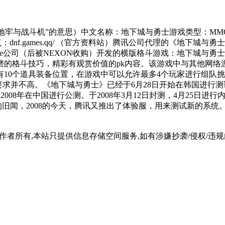
是“地牢与战斗机”的意思）中文名称：地下城与勇士游戏类型：MMO
dnf.games.qq/ （官方资料站）腾讯公司代理的《地下城与勇士》
司（后被NEXON收购）开发的横版格斗游戏：地下城与勇士Dungeo
的格斗技巧，精彩有观赏价值的pk内容。该游戏中与其他网络游
10个道具装备位置，在游戏中可以允许最多4个玩家进行组队挑战关卡
要求并不高。《地下城与勇士》已经于6月28日开始在韩国进行测
08年在中国进行公测。于2008年3月12日封测，4月25日进行
007的旧闻，2008的今天，腾讯又推出了体验服，用来测试新的
所有,本站只提供信息存储空间服务,如有涉嫌抄袭/侵权/违规内容请