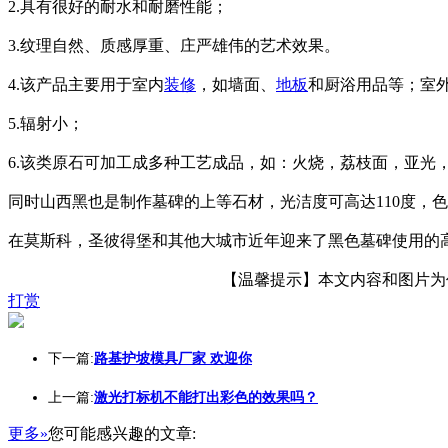
2.具有很好的耐水和耐磨性能；
3.纹理自然、质感厚重、庄严雄伟的艺术效果。
4.该产品主要用于室内
装修
，如墙面、
地板
和厨浴用品等；室
5.辐射小；
6.该类原石可加工成多种工艺成品，如：火烧，荔枝面，亚光
同时山西黑也是制作墓碑的上等石材，光洁度可高达110度，
在莫斯科，圣彼得堡和其他大城市近年迎来了黑色墓碑使用的高
【温馨提示】本文内容和图片为作者
打赏
下一篇:
路基护坡模具厂家 欢迎你
上一篇:
激光打标机不能打出彩色的效果吗？
更多»
您可能感兴趣的文章: