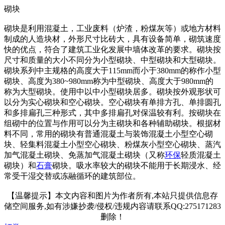
砌块
砌块是利用混凝土，工业废料（炉渣，粉煤灰等）或地方材料
制成的人造块材，外形尺寸比砖大，具有设备简单，砌筑速度
快的优点，符合了建筑工业化发展中墙体改革的要求。砌块按
尺寸和质量的大小不同分为小型砌块、中型砌块和大型砌块。
砌块系列中主规格的高度大于115mm而小于380mm的称作小型
砌块、高度为380~980mm称为中型砌块、高度大于980mm的
称为大型砌块。使用中以中小型砌块居多。砌块按外观形状可
以分为实心砌块和空心砌块。空心砌块有单排方孔、单排圆孔
和多排扁孔三种形式，其中多排扁孔对保温较有利。按砌块在
组砌中的位置与作用可以分为主砌块和各种辅助砌块。根据材
料不同，常用的砌块有普通混凝土与装饰混凝土小型空心砌
块、轻集料混凝土小型空心砌块、粉煤灰小型空心砌块、蒸汽
加气混凝土砌块、免蒸加气混凝土砌块（又称
环保
轻质混凝土
砌块）和
石膏
砌块。吸水率较大的砌块不能用于长期浸水、经
常受干湿交替或冻融循环的建筑部位。
【温馨提示】本文内容和图片为作者所有,本站只提供信息存
储空间服务,如有涉嫌抄袭/侵权/违规内容请联系QQ:275171283
删除！