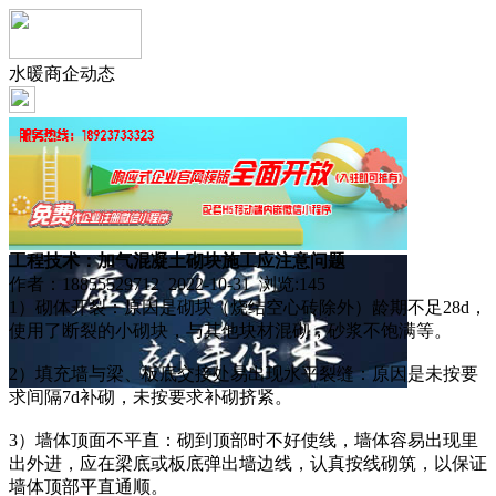
水暖商企动态
工程技术：加气混凝土砌块施工应注意问题
作者：18855529712 2022-10-31 浏览:
145
1）砌体开裂：原因是砌块（烧结空心砖除外）龄期不足28d，
使用了断裂的小砌块，与其他块材混砌，砂浆不饱满等。
2）填充墙与梁、板底交接处易出现水平裂缝：原因是未按要
求间隔7d补砌，未按要求补砌挤紧。
3）墙体顶面不平直：砌到顶部时不好使线，墙体容易出现里
出外进，应在梁底或板底弹出墙边线，认真按线砌筑，以保证
墙体顶部平直通顺。