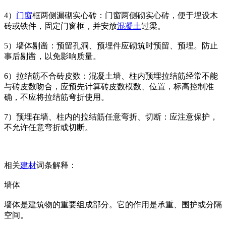
4）
门窗
框两侧漏砌实心砖：门窗两侧砌实心砖，便于埋设木
砖或铁件，固定门窗框，并安放
混凝土
过梁。
5）墙体剔凿：预留孔洞、预埋件应砌筑时预留、预埋。防止
事后剔凿，以免影响质量。
6）拉结筋不合砖皮数：混凝土墙、柱内预埋拉结筋经常不能
与砖皮数吻合，应预先计算砖皮数模数、位置，标高控制准
确，不应将拉结筋弯折使用。
7）预埋在墙、柱内的拉结筋任意弯折、切断：应注意保护，
不允许任意弯折或切断。
相关
建材
词条解释：
墙体
墙体是建筑物的重要组成部分。它的作用是承重、围护或分隔
空间。