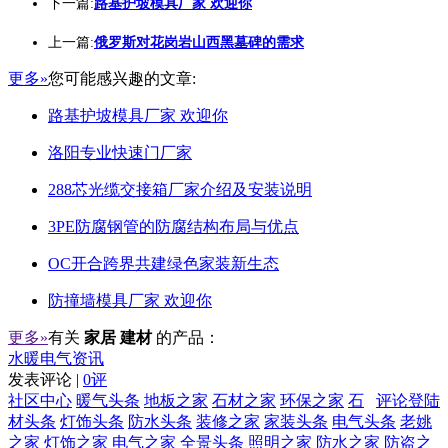
下一篇:
路基护坡模具厂家 欢迎你
上一篇:
俄罗斯对花岗岩山西黑墓碑的需求
更多»
您可能感兴趣的文章:
路基护坡模具厂家 欢迎你
洛阳专业快速门厂家
288芯光缆交接箱厂家介绍及安装说明
3PE防腐钢管的防腐结构布局与优点
OC开合跨界共建绿色家装新生态
防撞墙模具厂家 欢迎你
更多»
有关
家居 建材
的产品：
水暖电气资讯
发表评论 |
0评
社区中心
暖气头条
地板之家
石材之家
环保之家
石
评论登陆
材头条
灯饰头条
防水头条
装修之家
家装头条
电气头条
老姚
之家
灯饰之家
电气之家
全景头条
照明之家
防水之家
防盗之