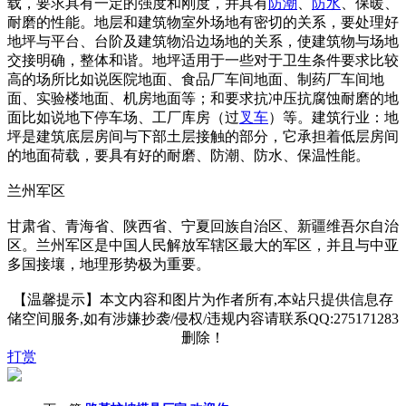
载，要求具有一定的强度和刚度，并具有
防潮
、
防水
、保暖、
耐磨的性能。地层和建筑物室外场地有密切的关系，要处理好
地坪与平台、台阶及建筑物沿边场地的关系，使建筑物与场地
交接明确，整体和谐。地坪适用于一些对于卫生条件要求比较
高的场所比如说医院地面、食品厂车间地面、制药厂车间地
面、实验楼地面、机房地面等；和要求抗冲压抗腐蚀耐磨的地
面比如说地下停车场、工厂库房（过
叉车
）等。建筑行业：地
坪是建筑底层房间与下部土层接触的部分，它承担着低层房间
的地面荷载，要具有好的耐磨、防潮、防水、保温性能。
兰州军区
甘肃省、青海省、陕西省、宁夏回族自治区、新疆维吾尔自治
区。兰州军区是中国人民解放军辖区最大的军区，并且与中亚
多国接壤，地理形势极为重要。
【温馨提示】本文内容和图片为作者所有,本站只提供信息存
储空间服务,如有涉嫌抄袭/侵权/违规内容请联系QQ:275171283
删除！
打赏