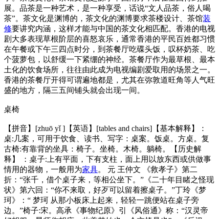
展。品茶是一种艺术，是一种享受，话说“文人品茶，俗人喝
茶”。茶文化是渊博的，茶文化的渊博要求茶楼设计、茶馆
装
修
要讲究内涵，这样才能与中国的茶文化相匹配。香港的电视
剧大多表现草根阶层的喜怒哀乐，通常香港的平民百姓都习惯
在午餐或下午三四点时分，到茶餐厅吃碟头饭，叹杯奶茶、吃
个菠萝包，以舒缓一下紧绷的神经。茶餐厅作为最草根、最本
土化的饮食场所，往往由此成为电视编剧爱取用的场景之一。
香港的茶餐厅开得可谓遍地都是，尤其在弥敦道旺角等人气旺
盛的地方，隔三五间铺头就会出现一间。
桌椅
【拼音】[zhuō yǐ ]【英语】[tables and chairs]【基本解释】：
桌:几案，可用于饮食、读书、写字：桌案。饭桌。方桌。复
古椅:有靠背的坐具：椅子。坐椅。木椅。躺椅。【历史解
释】 ：桌子:上有平面，下有支柱，面上用以放东西或供做事
情用的器物，一般用为
家具
。 元 王仲文 《救孝子》第二
折：“张千，借个桌子来，等相公坐下。”《二十年目睹之怪现
状》第六回：“你不来取，好歹可以留着擦桌子。”丁玲《梦
珂》：“ 梦珂 从那小板床上起来，轻轻一跳便站在桌子旁
边。”椅子:宋。高承《事物纪原》引《风俗通》称：“汉灵帝