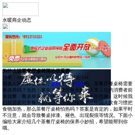
水暖商企动态
为什么说茶餐厅桌椅隔热很重要
作者：18688661967 2022-11-09 浏览:
144
很多人问为什么茶餐厅
桌椅
要选好
隔热
的。茶餐厅餐桌椅需要
要保养吗？当然！事实上茶餐厅每天面对人来人往的消费者前
来就餐，餐桌椅遇到的情况，往往多得超乎你想象。这时候我
们就需要对茶餐厅桌椅进行合理的保养了，中国人饮食习惯把
食物加热，那么茶餐厅桌椅怕热吗？答案是肯定的，如果平时
不注意，就会导致餐桌掉漆、褪色、出现裂痕等情况。下面小
编给大家介绍几个茶餐厅桌椅的保养小妙招，希望能帮到你
哦。