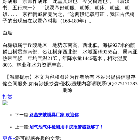
好胡服，景师作胡床，此盖其始也，今交椅是也”。《后汉
书。五行志一》：“汉灵帝好胡服、胡帐、胡床、胡坐、胡
饭……，京都贵戚皆竟为之。”这两段记载可证，我国古代椅
子的出现当在汉灵帝时期（168-189年）。
白垢
白垢镇属于丘陵地区，地势东南高、西北低。海拔927米的麒
麟山横贯东南部。贺江横穿西北部，水域面积9255亩。属南亚
热带气候，年均气温21℃，年降水量1446毫米，相对湿度
80%。林业和水力资源丰富。
【温馨提示】本文内容和图片为作者所有,本站只提供信息存
储空间服务,如有涉嫌抄袭/侵权/违规内容请联系QQ:275171283
删除！
打赏
下一篇:
路基护坡模具厂家 欢迎你
上一篇:
沼气池气体检测用甲烷报警器就够了！
更多»
您可能感兴趣的文章: