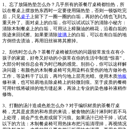
1、忘了放隔热垫怎么办？几乎所有的茶餐厅桌椅都怕热，所
以在餐桌上摆放热东西时一定要使用隔热垫，否则一顿饭吃完
后，只见
桌子
上留下了一圈一圈的白垢，再好的心情也飞到九
重天外了。面对桌上的白垢，你可以试试以下的清除小秘方：
清除木制餐桌上的白垢，可用沾上樟脑油的棉花，沿着白垢的
痕迹来回拭擦。如果要清除
玻璃
上的白垢，可以在有白垢的地
方倒些去渍油，再用旧丝袜将其擦掉。
2、刮伤时怎么办？茶餐厅桌椅被刮伤的问题较常发生在有小
孩子的家庭，好奇又好动的小孩常在你的生活中制造“惊喜”，
大部分时候你总会有为时已晚的感觉。别担心，你可以这样解
决问题：有颜色的木制餐桌椅可先用染料在受伤的地方做补色
工作，等染料干了以后，再均匀地上层亮光蜡。使用木质
地板
修补液，也可轻易地去除桌椅上的轻微刮痕。至于皮质的餐椅
可用针线将破掉的地方缝起来，再涂上专业的染色修补液稍作
修饰。
3、打翻的汤汁造成色差怎么办？对于编织材质的茶餐厅桌
椅，尤其是皮质的和布质的来说，被食物的汤汁淋到时若不马
上处理，就会产生色差或留下污痕。如果汤汁已经干掉，试试
以下的方法：木制餐桌椅可用热抹布把污垢清理掉，再视情况