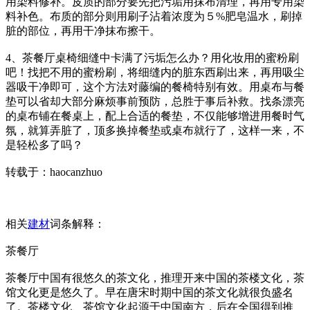
用染料修补。皮质的部分要先把污垢用抹布清理，再用专用染
料补色。布质的部分则用刷子沾着浓度为５%肥皂温水，刷掉
脏的部位，再用干净抹布擦干。
4、茶餐厅桌椅细缝中卡满了污垢怎么办？用化妆用的蜜粉刷
吧！找把不用的蜜粉刷，将细缝内的脏东西刷出来，再用吸尘
器吸干净即可，这个方法对藤编的餐椅特别有效。用桌布与餐
垫可以省却大部分麻烦事前预防，总胜于事后补救。找条漂亮
的桌布铺在餐桌上，配上合适的餐垫，不仅能够增进用餐时气
氛，就算弄脏了，顶多换掉餐垫或桌布就行了，这样一来，不
是轻松多了吗？
转载于：haocanzhuo
相关
建材
词条解释：
茶餐厅
茶餐厅中国有很悠久的茶文化，推理开来中国的茶楼文化，茶
馆文化更是悠久了。早在唐宋时期中国的茶文化就很负盛名
了。茶楼文化、茶馆文化起源于中国南方，后在全国得到推