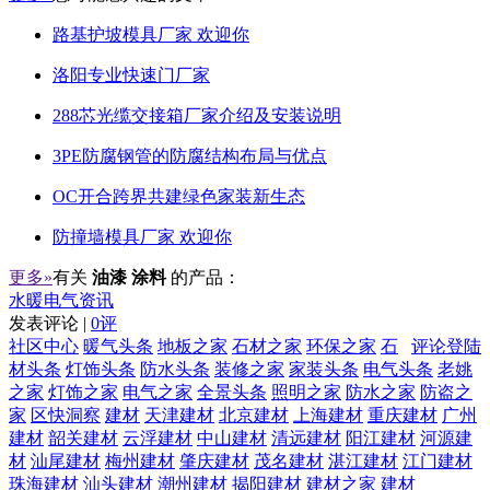
路基护坡模具厂家 欢迎你
洛阳专业快速门厂家
288芯光缆交接箱厂家介绍及安装说明
3PE防腐钢管的防腐结构布局与优点
OC开合跨界共建绿色家装新生态
防撞墙模具厂家 欢迎你
更多»
有关
油漆 涂料
的产品：
水暖电气资讯
发表评论 |
0评
社区中心
暖气头条
地板之家
石材之家
环保之家
石
评论登陆
材头条
灯饰头条
防水头条
装修之家
家装头条
电气头条
老姚
之家
灯饰之家
电气之家
全景头条
照明之家
防水之家
防盗之
家
区快洞察
建材
天津建材
北京建材
上海建材
重庆建材
广州
建材
韶关建材
云浮建材
中山建材
清远建材
阳江建材
河源建
材
汕尾建材
梅州建材
肇庆建材
茂名建材
湛江建材
江门建材
珠海建材
汕头建材
潮州建材
揭阳建材
建材之家
建材