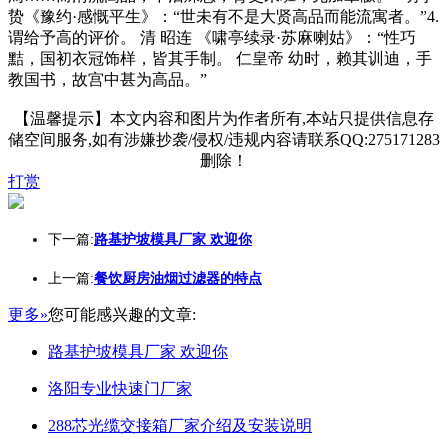
贽《豫约·感慨平生》：“世未有不是大贤高品而能流寓者。”4.
谓给予高的评价。 清 昭连 《啸亭续录·苏麻喇姑》：“性巧
黠，国初衣冠饰样，皆其手制。 仁皇帝 幼时，赖其训迪，手
教国书，故宫中甚为高品。”
【温馨提示】本文内容和图片为作者所有,本站只提供信息存
储空间服务,如有涉嫌抄袭/侵权/违规内容请联系QQ:275171283
删除！
打赏
下一篇:
路基护坡模具厂家 欢迎你
上一篇:
餐饮厨房油烟过滤器的特点
更多»
您可能感兴趣的文章:
路基护坡模具厂家 欢迎你
洛阳专业快速门厂家
288芯光缆交接箱厂家介绍及安装说明