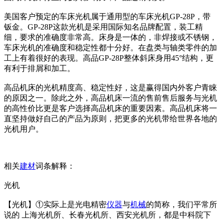
美国客户预定的车床光机属于通用型的车床光机GP-28P，带
钣金。GP-28P这款光机是采用国际知名品牌配置，装工精
细，要求的准确度非常高。床身是一体的，非焊接或不锈钢，
车床光机的准确度和稳定性都十分好。在盘类与轴类零件的加
工上有着很好的表现。高品GP-28P整体斜床身用45°结构，更
有利于排屑和加工。
高品机床的光机精度高、稳定性好，这是赢得国内外客户青睐
的原因之一。除此之外，高品机床一流的售前售后服务与光机
的高性价比更是客户选择高品机床的重要因素。高品机床将一
直坚持做好自己的产品为原则，把更多的光机带给世界各地的
光机用户。
相关
建材
词条解释：
光机
【光机】①实际上是光电精密
仪器
与
机械
的简称，我们平常所
说的 上海光机所、长春光机所、西安光机所，都是中科院下