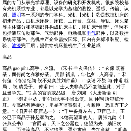
属的专门从事光学原理、设备的研究和开发机构。很多院校都
有光机系或专业，都是以光学为基础的测控、遥感、传输、识
别、
照明
等一系列的专门学科。光机【光机】②是数控机床的
初步产品，由机床床身、床鞍、工作台、立柱、导轨、床头箱
等主体部分和基础部件构成机床主机，即机床“骨架”，但尚不
包括液压传动部件、气动部件、电动机和
电气
部件，以及数控
系统等部件。光机生产企业需按国际、国内有关标准装配、检
验、
油漆
完工后，提供给机床整机生产企业总成
高品
高品 gāo pǐn1.高手，名流。《宋书·羊玄保传》：“ 玄保 既善
棊，而何尚之亦雅好棊。 吴郡 褚胤 ，年七岁，入高品。” 宋
何薳 《春渚纪闻·祝不疑奕胜刘仲甫》：“众请 不疑 与 仲甫 就
局， 祝 请受子。 仲甫 曰：‘士大夫非高品不复能至此，对手
且当争先。’”2.高的官阶或品级。 唐 刘肃 《大唐新语·刚
正》：“御史中丞，非军国大事不当出使。且 仲翔 所犯赃污
耳。今高品有侍御史，卑品有监察御史，今敕臣，恐非陛下之
意。”《旧唐书·职官志一》：“千牛备身左右，卫官已上、王
公已下高品子孙起家为之。”3.德高望重的人。 唐张九龄《上
张燕公书》：“官爵者，天下之公器也，德望为先，勋旧次
焉……而清流高品，不沾殊恩，胥吏末班，先加章黻。” 明李