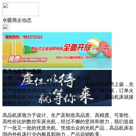
水暖商企动态
高品光机远销美国
作者：18613163360 2022-11-13 浏览:
136
在当前
机床
行业普遍低迷的大环境下，高品光机逆势上扬，光
机产品销售持续向好。高品光机自元旦过后订单不断，订单火
热的势态从2014年延续到了2015年。元旦刚过，高品机床就接
到来自美国友人3台订单。
高品机床致力于设计、生产及制造高品质、高精度、可靠性、
高性价比的数控车床光机，经过不懈的坚持和努力，我们造就
了一批又一批的优质光机。凭借出众的光机产品，高品机床在
国内外机床行业内极具影响力，产品远销欧美。