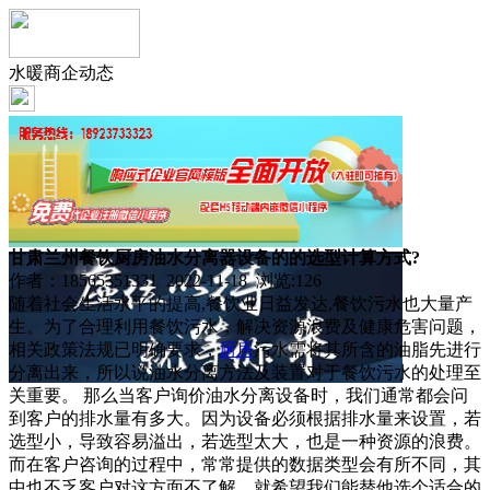
水暖商企动态
甘肃兰州餐饮厨房油水分离器设备的的选型计算方式?
作者：18565351331 2022-11-18 浏览:
126
随着社会生活水平的提高,餐饮业日益发达,餐饮污水也大量产
生。为了合理利用餐饮污水，解决资源浪费及健康危害问题，
相关政策法规已明确要求，
厨房
污水需将其所含的油脂先进行
分离出来，所以说油水分离方法及装置对于餐饮污水的处理至
关重要。 那么当客户询价油水分离设备时，我们通常都会问
到客户的排水量有多大。因为设备必须根据排水量来设置，若
选型小，导致容易溢出，若选型太大，也是一种资源的浪费。
而在客户咨询的过程中，常常提供的数据类型会有所不同，其
中也不乏客户对这方面不了解，就希望我们能替他选个适合的