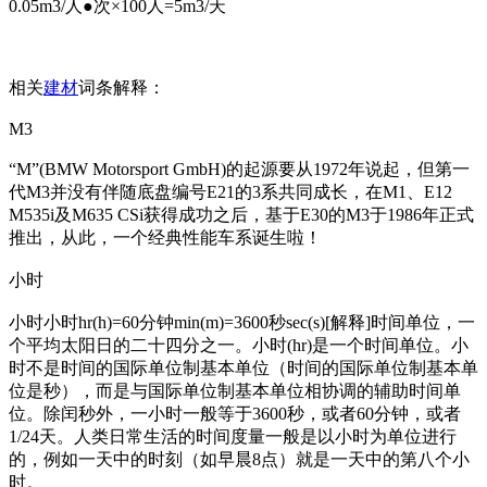
0.05m3/人●次×100人=5m3/天
相关
建材
词条解释：
M3
“M”(BMW Motorsport GmbH)的起源要从1972年说起，但第一
代M3并没有伴随底盘编号E21的3系共同成长，在M1、E12
M535i及M635 CSi获得成功之后，基于E30的M3于1986年正式
推出，从此，一个经典性能车系诞生啦！
小时
小时小时hr(h)=60分钟min(m)=3600秒sec(s)[解释]时间单位，一
个平均太阳日的二十四分之一。小时(hr)是一个时间单位。小
时不是时间的国际单位制基本单位（时间的国际单位制基本单
位是秒），而是与国际单位制基本单位相协调的辅助时间单
位。除闰秒外，一小时一般等于3600秒，或者60分钟，或者
1/24天。人类日常生活的时间度量一般是以小时为单位进行
的，例如一天中的时刻（如早晨8点）就是一天中的第八个小
时。