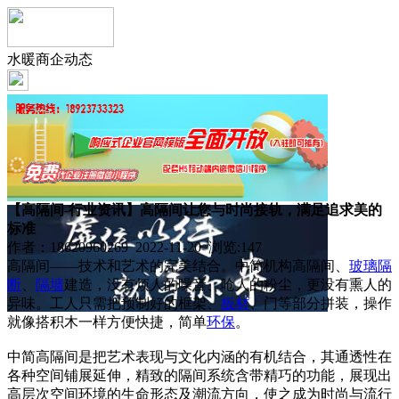
水暖商企动态
【高隔间-行业资讯】高隔间让您与时尚接轨，满足追求美的
标准
作者：18620960269 2022-11-20 浏览:
147
高隔间——技术和艺术的完美结合。中简机构高隔间、
玻璃
隔
断
、
隔墙
建造，没有烦人的噪音、呛人的粉尘，更没有熏人的
异味。工人只需把预制好的框架、
板材
、门等部分拼装，操作
就像搭积木一样方便快捷，简单
环保
。
中简高隔间是把艺术表现与文化内涵的有机结合，其通透性在
各种空间铺展延伸，精致的隔间系统含带精巧的功能，展现出
高层次空间环境的生命形态及潮流方向，使之成为时尚与流行