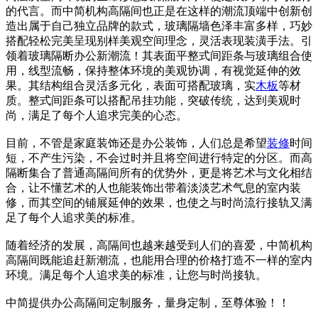
的代言。而中简机构高隔间也正是在这样的潮流顶端中创新创
造出属于自己独立品牌的款式，玻璃隔墙色泽丰富多样，巧妙
搭配轻松完美呈现别样美观空间理念，灵活表现装潢手法。引
领着玻璃隔断办公新潮流！其表面平整式间距条与玻璃组合使
用，线型流畅，保持整体环境的美观协调，有视觉延伸的效
果。其结构组合灵活多元化，表面可搭配玻璃，实
木板
等材
质。整式间距条可以搭配吊挂功能，突破传统，达到美观时
尚，满足了每个人追求完美的心态。
目前，不管是家庭装饰还是办公装饰，人们总是希望
装修
时间
短，不产生污染，不会过时并且将空间进行特定的分区。而高
隔断集合了普通高隔间所有的优势外，更是将艺术与文化相结
合，让不懂艺术的人也能装饰出带着淡淡艺术气息的室内装
修，而其空间的铺展延伸的效果，也使之与时尚流行接轨又满
足了每个人追求美的标准。
随着经济的发展，高隔间也越来越受到人们的喜爱，中简机构
高隔间既能追赶新潮流，也能用合理的价格打造不一样的室内
环境。满足每个人追求美的标准，让您与时尚接轨。
中简提供办公高隔间定制服务，量身定制，至尊体验！！