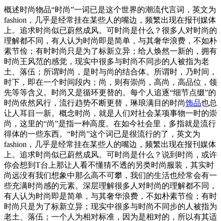
概述时尚物品“时尚”一词已是这个世界的潮流代言词，英文为
fashion，几乎是经常挂在某些人的嘴边，频繁出现在报刊媒体
上。追求时尚似已蔚然成风。可时尚是什么？很多人对时尚的
理解都不同，有人认为时尚即是简单，与其奢华浪费，不如朴
素节俭；有时时尚只是为了标新立异；给人焕然一新的，拥有
时尚王风范的感觉，现实中很多与时尚不同步的人被指为老
土、落伍；所谓时尚，是时与尚的结合体。所谓时，乃时间，
时下，即在一个时间段内；尚，则有崇尚，高尚，高品位，领
先等等含义。时尚又是循环更替的。每个人追逐“细节点缀”的
时尚依然风行，流行趋势不断更替，琳琅满目的时尚
饰品
也总
让人耳目一新。概念时尚，就是人们对社会某项事物一时的崇
尚，这里的“尚”是指一种高度。在如今社会里，多指就是流行
得体的一些东西。“时尚”这个词已是很流行的了，英文为
fashion，几乎是经常挂在某些人的嘴边，频繁出现在报刊媒体
上。追求时尚似已蔚然成风。可时尚是什么？说到时尚，或许
你会想到T台上那让人看不懂猜不透的另类时尚服装，其实时
尚远没有我们想象中那么高不可攀，我们的生活也经常会有一
些充满时尚感的元素。深层理解很多人对时尚的理解都不同，
有人认为时尚即是简单，与其奢华浪费，不如朴素节俭；有时
时尚只是为了标新立异；现实中很多与时尚不同步的人被指为
老土、落伍；一个人为相对标准，因为是相对的，所以有其适