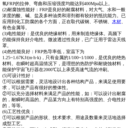
氧FRP的拉伸、弯曲和压缩强度均能达到400Mpa以上。
(2)耐腐蚀性能好：FRP是良好的耐腐材料，对大气、水和一般
浓度的酸、碱、盐及多种油类和溶剂都有较好的抵抗能力。已
应用到化工防腐的各个方面，正在取代碳钢、不锈钢、
木材
、
有色金属等。
(3)电性能好：是优良的绝缘材料，用来制造绝缘体。高频下
仍能保持良好介电性。微波透过性良好，已广泛用于雷达天线
罩。
(4)热性能良好：FRP热导率低，室温下为
1.25~1.67KJ/(m·h·k)，只有金属的1/100~1/1000，是优良的绝热
材料。在瞬时超高温情况下，是理想的热防护和耐烧蚀材料，
能保护宇宙飞行器在2000℃以上承受高速气流的冲刷。
(5)可设计性好：
①可以根据需要，灵活地设计出各种结构产品，来满足使用要
求，可以使产品有很好的整体性。
②可以充分选择材料来满足产品的性能，如：可以设计出耐腐
的，耐瞬时高温的、产品某方向上有特别高强度的、介电性好
的，等等。
(6)工艺性优良：
①可以根据产品的形状、技术要求、用途及数量来灵活地选择
成型工艺。