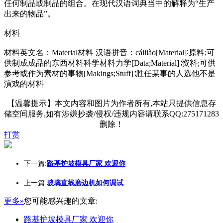
任何制品或制品的组合。在现代汉语词典当中的解释为“生产
出来的物品”。
材料
材料英文名：Material材料 汉语拼音：cáiliào[Material]∶原料;可
供制成成品的东西材料科学材料力学[Data;Material]∶资料;可供
参考或作为素材的事物[Makings;Stuff]∶胜任某事的人选他不是
演戏的材料
【温馨提示】本文内容和图片为作者所有,本站只提供信息存
储空间服务,如有涉嫌抄袭/侵权/违规内容请联系QQ:275171283
删除！
打赏
下一篇:
路基护坡模具厂家 欢迎你
上一篇:
玻璃直线磨边机如何调试
更多»
您可能感兴趣的文章:
路基护坡模具厂家 欢迎你