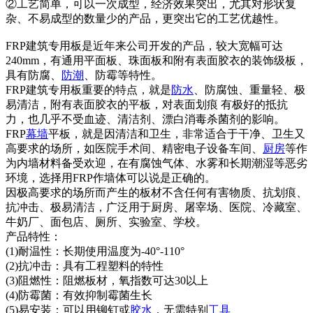
②工艺简单，可以一次成型，经济效果突出，尤其对形状复
杂、不易成型的数量少的产品，更突出它的工艺优越性。
FRP建筑专用板是近年来公司开发的产品，较大宽幅可达
240mm，有通用平面板、珠面板和附有表面胶衣的装饰级板，
具有防腐、
防潮
、防霉等特性。
FRP建筑专用板重要的特点，就是
防水
、防腐蚀、重量轻、极
易清洁，附有表面胶衣的平板，对表面划痕 有极好的抵抗
力，也几乎不受血迹、清洁剂、漂白消毒杀菌剂的影响。
FRP
幕墙
平板，就是因清洁和卫生，非常适合于干净、卫生又
高要求的场所，如医院手术间、精密电子设备车间、
厨房
等作
为内墙材料备受欢迎，在有腐蚀气体、水雾和长期潮湿等恶劣
环境，选择用FRP作墙体可以说是正确的。
因极高要求的场所而产生的板材不含任何有害物质、抗划痕、
抗冲击、极易清洁，广泛用于厨房、屠宰场、医院、冷藏室、
牛奶厂、面包店、厕所、实验室、学校。
产品特性：
(1)耐温性：长期使用温度为-40°-110°
(2)抗冲击：具有工程塑料的特性
(3)阻燃性：阻燃板材，氧指数可达30以上
(4)防霉菌：有效抑制霉菌生长
(5)易安装：可以用铆钉或
胶水
，无需特别
工具