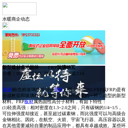
水暖商企动态
新型建材多功能侠——FRP玻璃钢瓦
作者：18566375322 2022-11-22 浏览:
114
玻璃
钢(也称玻璃纤维增强
塑料
，英文缩写为GFRP或FRP)是有
合成树脂和玻璃纤维经复合工艺制作而成的一种功能型的新型
材料。FRP
板材
属热固性高分子材料，有如下特性：
(1)轻质高强：相对密度在1.3~2.0之间，只有碳钢的1/4~1/5，
可拉伸强度却接近，甚至超过碳素钢，而比强度可以与高级合
金钢相比。因此，在航空、火箭、宇宙飞行器、高压容器以及
在其他需要减轻自重的制品应用中，都具有卓越成效。某些环