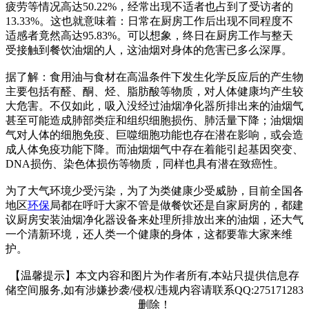
疲劳等情况高达50.22%，经常出现不适者也占到了受访者的
13.33%。这也就意味着：日常在厨房工作后出现不同程度不
适感者竟然高达95.83%。可以想象，终日在厨房工作与整天
受接触到餐饮油烟的人，这油烟对身体的危害已多么深厚。
据了解：食用油与食材在高温条件下发生化学反应后的产生物
主要包括有醛、酮、烃、脂肪酸等物质，对人体健康均产生较
大危害。不仅如此，吸入没经过油烟净化器所排出来的油烟气
甚至可能造成肺部类症和组织细胞损伤、肺活量下降；油烟烟
气对人体的细胞免疫、巨噬细胞功能也存在潜在影响，或会造
成人体免疫功能下降。而油烟烟气中存在着能引起基因突变、
DNA损伤、染色体损伤等物质，同样也具有潜在致癌性。
为了大气环境少受污染，为了为类健康少受威胁，目前全国各
地区
环保
局都在呼吁大家不管是做餐饮还是自家厨房的，都建
议厨房安装油烟净化器设备来处理所排放出来的油烟，还大气
一个清新环境，还人类一个健康的身体，这都要靠大家来维
护。
【温馨提示】本文内容和图片为作者所有,本站只提供信息存
储空间服务,如有涉嫌抄袭/侵权/违规内容请联系QQ:275171283
删除！