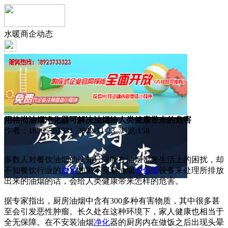
水暖商企动态
用格尚油烟净化器可解决油烟给人类健康带来的危害
作者：18565351331 2022-11-23 浏览:
158
多数人对餐饮油烟的认知只限制在油烟带来生活上的困扰，却
不知餐饮行业的
厨房
如果不安装油烟
净化器
设备来处理所排放
出来的油烟的话，会给人类健康带来怎样的危害。
据专家指出，厨房油烟中含有300多种有害物质，其中很多甚
至会引发恶性肿瘤。长久处在这种环境下，家人健康也相当于
全无保障。在不安装油烟
净化
器的厨房内在做饭之后出现头晕