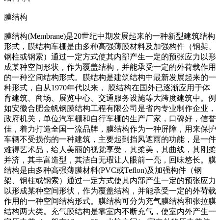
膜结构
膜结构(Membrane)是20世纪中期发展起来的一种新型建筑结构
形式，膜结构车棚是由多种高强薄膜材料及加强构件（钢架、
钢柱或钢索）通过一定方式使其内部产生一定的预张应力以形
成某种空间形状，作为覆盖结构，并能承受一定的外荷载作用
的一种空间结构形式。膜结构是建筑结构中最新发展起来的一
种形式，自从1970年代以来， 膜结构在国外已逐渐应用于体
育建筑、商场、展览中心、交通服务设施等大跨度建筑中。例
如安徽合肥金帆钢膜结构工程有限公司是省内专业制作企业，
政府机关，单位汽车棚和自行车棚的生产厂家，口碑好，信誉
佳，着力打造全国一流品牌，膜结构作为一种屏障，用来保护
车辆不受损伤的一种建筑，主要起到挡风遮雨的功能，是一件
难得艺术品，给人美丽的视觉享受，其柔美，其曲线，其刚柔
并济，其丰富造型，其洁白无瑕让人眼前一亮，回味悠长。膜
结构是由多种高强薄膜材料(PVC或Teflon)及加强构件（钢
架、钢柱或钢索）通过一定方式使其内部产生一定的预张应力
以形成某种空间形状，作为覆盖结构，并能承受一定的外荷载
作用的一种空间结构形式。膜结构可分为充气膜结构和张拉膜
结构两大类。充气膜结构是靠室内不断充气，使室内外产生一