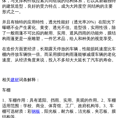
体，与支撑构件或拉索共同组成的结构体系，它以其新颖独特
的建筑造型，良好的受力特点，成为大跨度空 间结构的主要
形式之一。
并且有独特的应用特性，透光性能好（透光率20%）在阳光下
曝晒不会产生雾化、黄变、透光不佳。造型强，实用性强，除
了一般雨蓬不可比拟的耐用、实用、遮风挡雨的功能外，膜结
构雨蓬更是一座雕塑，一件艺术品，给人和种美的视觉享受。
在造价方面更经济，长期露天停放的车辆，性能损耗速度比车
棚内停放车辆快一倍。而采用膜结构雨蓬能够减缓车辆的老化
速度。从经济角度来说，投入不多却大大延长了汽车的寿命。
相关
建材
词条解释：
车棚
1、车棚作用：具有遮阳、挡雨、实用、美观的作用。2、车棚
适用范围：学校、商业、体育馆、工厂、政府机构等。3、车
棚可选材质：彩
钢板
，阳光板，耐力板，洁光板，夹芯板、膜
结构等。