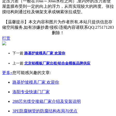
定压力差（一般在10㎜～30㎜水柱之间）,室内外的压力差使
屋盖膜布受到一定的向上的浮力，从而实现较大的跨度。张拉
摸结构则通过柱及钢架支承或钢索张拉成型。
【温馨提示】本文内容和图片为作者所有,本站只提供信息存
储空间服务,如有涉嫌抄袭/侵权/违规内容请联系QQ:275171283
删除！
打赏
下一篇:
路基护坡模具厂家 欢迎你
上一篇:
北京铝模板厂家出租|铝合金模板品牌供应
更多»
您可能感兴趣的文章:
路基护坡模具厂家 欢迎你
洛阳专业快速门厂家
288芯光缆交接箱厂家介绍及安装说明
3PE防腐钢管的防腐结构布局与优点