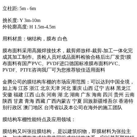
立柱距: 5m - 6m
挑长度: Y 3m-10m
外轮廓高度: H 1.5m-4.5m
用料材质：钢结构，膜布 白色
膜布面料采用高频焊接技术，裁剪师放样-裁剪-加工一体化完
成其加工制作。质检人员对成品面料检验合格后出厂发货!膜
布面料有国产PVC、PVDF进口德国标准膜布面料PVC、
PVDF、PTFE咨询我厂可为您推荐较佳适用面料
金腾公司的膜结构车棚的市场应用范围：可以达到中国全境，
如上海 江苏 浙江 北京天津 河北 重庆 山西 辽宁 吉林 黑龙江
安徽 福建 江西 山东 河南 湖 北 湖南 广东 海南 四川 贵州 云南
陕西 甘肃 青海 西藏 广西内蒙古 宁夏 回族新疆维吾尔 香港特
别行政区 澳门地区 台湾省以及本公司在海外的施工团队
膜结构车棚性能特点及应用领域：
膜结构又叫张拉膜结构， 是以建筑织物，即膜材料为张拉主