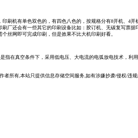
，印刷机有单色双色的，有四色八色的，按规格分有8开机、4开
印刷厂还会有一些其它的印刷设备比如：胶订机、无碳复写票据
需个丝网即可完成印刷，但是效果不比大机印刷好看。
物理气相沉积）的缩写，是指在真空条件下，采用低电压、大电流的电弧放
所有,本站只提供信息存储空间服务,如有涉嫌抄袭/侵权/违规内容请