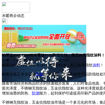
水暖商企动态
帕斯达PSD-J16P纳米薄涂PVD防指纹油，真正的无指纹涂料！
作者：15013885878 2022-12-01 浏览:
122
帕斯达PSD-J16P纳米薄涂PVD防指纹油，真正的无指纹
涂料
！
帕斯达化工专业提供
五金
PVD电镀，水渡染色等产品防指纹
随着市场经济和商品经济的快速稳步发展，人们对食品包装、
面光泽度，不锈钢无指纹油，五金抗指纹油。这种光泽度就是
增加油墨的防热、
防潮
能力，起到保护印迹提高印刷产品的使
不锈钢无指纹油，五金抗指纹油市场是一个多元化的市场，食