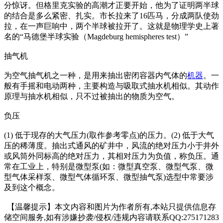
分惊讶。但格里克实验的高潮才正要开始，他为了证明两半球
的结合是多么紧密、扎实。市长拉来了16匹马，分成两队使劲
拉，在一声巨响中，两个半球被拉开了。这就是物理学史上著
名的“马德堡半球实验（Magdeburg hemispheres test）”
抽气机
为空气抽气机之一种，是用来抽出密闭容器内气体的
机器
。一
般有手摇和电动两种，主要构造与吸取式抽水机相似。其动作
原理与抽水机相似，只不过被抽出的物质为空气。
负压
(1) 低于现存的大气压力(取作参考零点)的压力。(2) 低于大气
压的稀薄度。抽出式通风的矿井中，风流的绝对压力小于井外
或风筒外同标高的绝对压力，其相对压力为负值，称负压。通
常在工业上，特别是微型泵(如：微型真空泵、微型气泵、微
型气体采样泵、微型气体循环泵、微型抽气泵)选型中常要涉
及到这个概念。
【温馨提示】本文内容和图片为作者所有,本站只提供信息存
储空间服务,如有涉嫌抄袭/侵权/违规内容请联系QQ:275171283