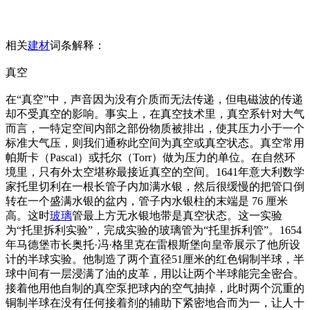
相关
建材
词条解释：
真空
在“真空”中，声音因为没有介质而无法传递，但电磁波的传递
却不受真空的影响。事实上，在真空技术里，真空系针对大气
而言，一特定空间内部之部份物质被排出，使其压力小于一个
标准大气压，则我们通称此空间为真空或真空状态。真空常用
帕斯卡（Pascal）或托尔（Torr）做为压力的单位。在自然环
境里，只有外太空堪称最接近真空的空间。1641年意大利数学
家托里切利在一根长管子内加满水银，然后很缓慢的把管口倒
转在一个盛满水银的盆内，管子内水银柱的末端是 76 厘米
高。这时
玻璃
管最上方无水银地带是真空状态。这一实验
为“托里拆利实验”，完成实验的玻璃管为“托里拆利管”。1654
年马德堡市长奥托·冯·格里克在雷根斯堡向皇帝展示了他所设
计的半球实验。他制造了两个直径51厘米的红色铜制半球，半
球中间有一层浸满了油的皮革，用以让两个半球能完全密合。
接着他用他自制的真空泵把球内的空气抽掉，此时两个沉重的
铜制半球在没有任何接着剂的辅助下紧密地合而为一，让人十