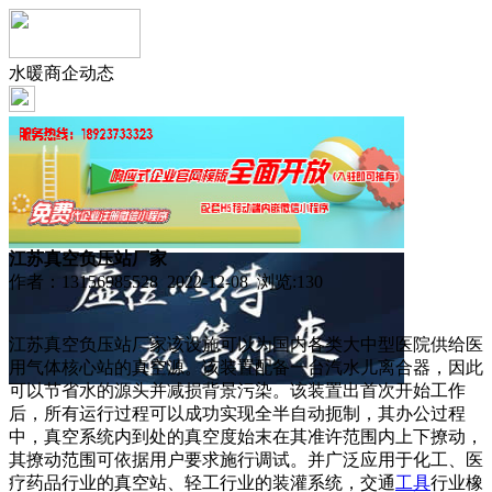
水暖商企动态
江苏真空负压站厂家
作者：13156985528 2022-12-08 浏览:
130
江苏真空负压站厂家该设施可以为国内各类大中型医院供给医
用气体核心站的真空源。该装置配备一台汽水儿离合器，因此
可以节省水的源头并减损背景污染。该装置出首次开始工作
后，所有运行过程可以成功实现全半自动扼制，其办公过程
中，真空系统内到处的真空度始末在其准许范围内上下撩动，
其撩动范围可依据用户要求施行调试。并广泛应用于化工、医
疗药品行业的真空站、轻工行业的装灌系统，交通
工具
行业橡