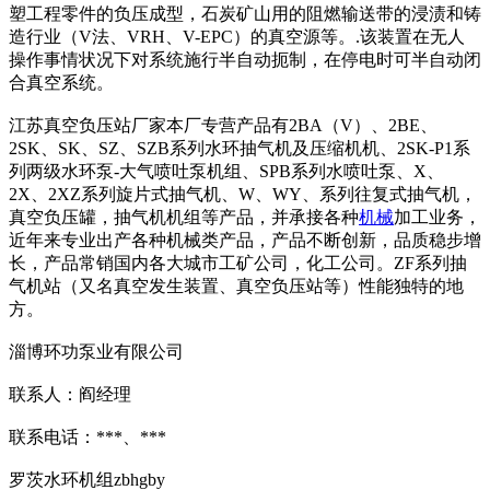
塑工程零件的负压成型，石炭矿山用的阻燃输送带的浸渍和铸
造行业（V法、VRH、V-EPC）的真空源等。.该装置在无人
操作事情状况下对系统施行半自动扼制，在停电时可半自动闭
合真空系统。
江苏真空负压站厂家本厂专营产品有2BA（V）、2BE、
2SK、SK、SZ、SZB系列水环抽气机及压缩机机、2SK-P1系
列两级水环泵-大气喷吐泵机组、SPB系列水喷吐泵、X、
2X、2XZ系列旋片式抽气机、W、WY、系列往复式抽气机，
真空负压罐，抽气机机组等产品，并承接各种
机械
加工业务，
近年来专业出产各种机械类产品，产品不断创新，品质稳步增
长，产品常销国内各大城市工矿公司，化工公司。ZF系列抽
气机站（又名真空发生装置、真空负压站等）性能独特的地
方。
淄博环功泵业有限公司
联系人：阎经理
联系电话：***、***
罗茨水环机组zbhgby