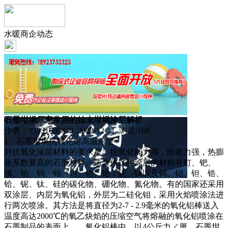
水暖商企动态
石墨坩埚厂家常用的始末坩埚涂层解析
作者：13831659830 2022-12-11 浏览:
169
1．石墨坩埚抗氧化耐高温涂层
对抗氧化涂层材料的要求是：抗氧化能力高，附着力强，热膨
胀系数要高的石墨材料。适合作这种涂层的材料有钉、钯、
锇、铂、钨、钼、钽、锆、铪：铌、钛以及钨、钼、钽、锆、
铪、铌、钛、硅的碳化物、硼化物、氮化物。有的国家还采用
双涂层、内层为氧化铝，外层为二硅化钼，采用火焰喷涂法进
行两次喷涂。其方法是将直径为2-7 - 2.9毫米的氧化铝棒送入
温度高达2000℃的氧乙炔焰的压缩空气将熔融的氧化铝喷涂在
石墨制品的表面上。．氧化铝棒中，以4公斤力／厘。石墨坩