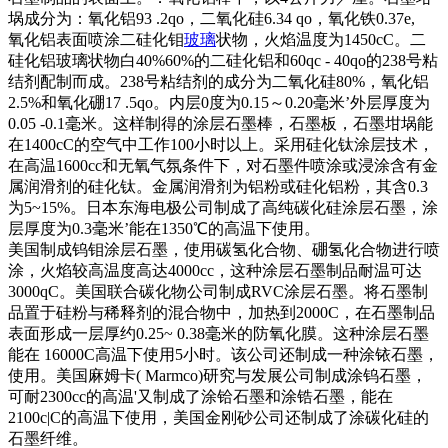
埚成分为：氧化铝93 .2qo，二氧化硅6.34 qo，氧化铁0.37e,
氧化铝表面喷涂二硅化钼
玻璃
状物，火焰温度为1450cC。二
硅化铝玻璃状物白40%60%的二硅化铝和60qc - 40qo的238号粘
结剂配制而成。238号粘结剂的成分为二氧化硅80%，氧化铝
2.5%和氧化硼17 .5qo。内层0度为0.15～0.20毫米’外层厚度为
0.05 -0.1毫米。这样制得的涂层石墨棒，石墨板，石墨坩埚能
在1400cC的空气中工作100小时以上。采用硅化钛涂层技术，
在高温1600cc和无氧气氛条件下，对石墨件喷涂或浸涂含有金
属润滑剂的硅化钛。金属润滑剂为铝粉或硅化铝粉，其含0.3
为5~15%。日本东海电极公司制成了高纯碳化硅涂层石墨，涂
层厚度为0.3毫米’能在1350℃的高温下使用。
美国制成钨钼涂层石墨，使用碳氢化合物、硼氢化合物进行喷
涂，火焰较高温度高达4000cc，这种涂层石墨制品耐温可达
3000qC。美国联合碳化物公司制成RVC涂层石墨。将石墨制
品置于硅粉与稀释剂的混合物中，加热到2000C，在石墨制品
表面形成一层厚约0.25~ 0.38毫米的防氧化膜。这种涂层石墨
能在 16000C高温下使用5小时。该公司还制成一种涂铱石墨，
使用。美国麻姆卡( Marmco)研究与发展公司制成涂钨石墨，
可耐2300cc的高温'又制成了涂铪石墨和涂锆石墨，能在
2100c|C的高温下使用，美国金刚砂公司还制成了涂碳化硅的
石墨纤维。