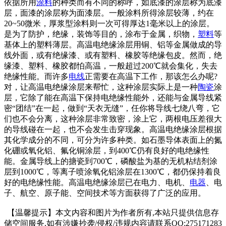
依据所用
涂料
的种类而有不同的称呼，如底漆的涂层称为底漆
层，面漆的涂层称为面漆层。一般涂料所得涂层较薄，约在
20~50微米，厚浆型涂料则一次可得厚达1毫米以上的涂层。
是为了防护，绝缘，装饰等目的，涂布于金属，织物，
塑料
等
基体上的塑料薄层。高温电绝缘涂层用铜、铝等金属做成的导
线外面，或有绝缘漆、或有塑料、橡胶等绝缘包皮。然而，绝
缘漆、塑料、橡胶都怕高温，一般超过200℃就会集化，失去
绝缘性能。而许多
电线
正需要在高温下工作，那该怎么办呢?
对，让高温电绝缘涂层来帮忙，这种涂层实际上是一种
陶瓷
涂
层，它除了能在高温下保持电绝缘性能外，还能与金属导线紧
密“团结”在一起，做到“天衣无缝”，任你将导线七绕八弯，它
们也不会分离，这种涂层非常致密，涂上它，两根电压差很大
的导线碰在一起，也不会发生击穿现象。高温电绝缘涂层根据
其化学成分的不同，可分为许多种类。如石墨导体表面上的氮
化硼或氧化铝、氟化铜涂层，到400℃仍有良好的电绝缘性
能。金属导线上的搪瓷到700℃，磷酸盐为基的无机粘结剂涂
层到1000℃，等离子喷涂氧化铝涂层在1300℃，都仍保持着良
好的电绝缘性能。高温电绝缘涂层已在电力、电机、
电器
、电
子、航空、原子能、空间技术等方面获得了广泛的应用。
【温馨提示】本文内容和图片为作者所有,本站只提供信息存
储空间服务,如有涉嫌抄袭/侵权/违规内容请联系QQ:275171283