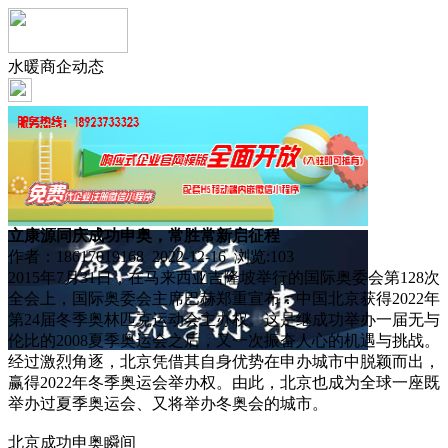
水暖商企动态
立康源同庆成功申奥，常胜常新启征程
作者：18617019168 2022-12-16 浏览:
103
2015年7月31日，在马来西亚吉隆坡举行的国际奥委会第128次
全会上，国际奥委会主席巴赫郑重宣布：中国北京获得2022年
第24届冬季奥林匹克运动会主办权。这是继成功举办一届无与
伦比的2008夏季奥运会之后，又一次振奋人心的机遇与挑战。
经过激烈角逐，北京凭借其自身优势在申办城市中脱颖而出，
赢得2022年冬季奥运会举办权。由此，北京也成为全球一座既
举办过夏季奥运会、又将举办冬奥会的城市。
北京成功申奥瞬间