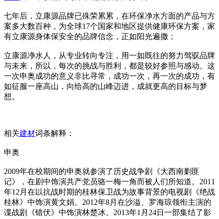
七年后，立康源品牌已殊荣累累，在环保净水方面的产品与方
案多大数百种，为全球17个国家和地区提供健康环保方案，家
有立康源身体保安全的品牌信念，正如阳光遍撒；
立康源净水人，从专业转向专注，用一如既往的努力驾驭品牌
与未来，所以，每次的挑战与胜利，都是较好参照与感动。这
一次申奥成功的意义非比寻常，成功一次，再一次的成功，有
如征服一座高山，向给高的山峰迈进，成就更高的目标与梦
想。
相关
建材
词条解释：
申奥
2009年在校期间的申奥就参演了历史战争剧《大西南剿匪
记》，在剧中饰演共产党员骆一梅一角而被人们所知道。2011
年12月在以抗战时期的桂林保卫战为故事背景的电视剧《绝战
桂林》中饰演黄文娟。2012年8月在沙溢、罗海琼领衔主演的
谍战剧《错伏》中饰演林楚冰。2013年1月24日一部集结了影