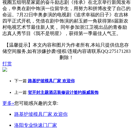
视圈五组明星家庭的奋斗励志剧《传承》在北京举行新闻发布
会，申奥在剧中饰演一位留学生，用努力和拼博改变了自己的
命运。7月22日申奥参演的电视剧《追求幸福的日子》在吉林
四平正式开机，凭借在剧中饰演的郝玉娇一角获得第6届新农
村电视艺术节最佳新人奖 。同年参加浙江卫视出品的青春励
志真人秀节目《我不是明星》，获得第一季最佳人气王。
【温馨提示】本文内容和图片为作者所有,本站只提供信息存
储空间服务,如有涉嫌抄袭/侵权/违规内容请联系QQ:275171283
删除！
打赏
下一篇:
路基护坡模具厂家 欢迎你
上一篇:
贺开封主题酒店装修设计签约振威装饰
更多»
您可能感兴趣的文章:
路基护坡模具厂家 欢迎你
洛阳专业快速门厂家