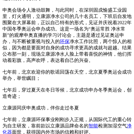
申奥会场令人激动鼓舞，与此同时，在深圳固戍愉盛工业园
里，灯火通明，立康源净水公司的几十名员工，下班后自发地
围聚在大屏幕前，正以自己特有的形式，见证并庆祝着2022年
中国冬季奥运会申办成功。这是一场名为“奥运常胜 净水常
新”的观摩申奥直播的学习讨论会，主题是通过见证奥运申
办，与不断被重视与投入的
环保
净水工作比照，两个惊人的相
似，因为都是要面对自身的成功寻求更高的成就与超越。结果
公布那一刻，现场立康源净水人脸上带着喜悦的神情，他们挥
动着彩旗，高声欢呼，表达着自己的兴奋。
七年前，北京欢迎你的歌谣回荡在天空，北京夏季奥运会成功
举办，举世瞩目；
七年后，穿过夏天在冬日等候，北京成功申办冬季奥运会，创
造奇迹；
立康源同庆申奥成功，伴你走过冬夏
七年前，立康源环保事业刚刚步入正规，从国际代工的重心转
为自主研发，靠前款以立康源品牌命名的
智能
检测加湿空气
净
化器
面世，获得国内外市场的信赖和好评。