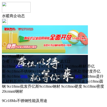
水暖商企动态
9cr18mo板材
作者：13862426807 2022-12-17 浏览:
122
9cr18mo
板材
乔亿斯-【9cr18mo板材】9cr18mo棒材 乔亿
斯-9cr18mo不锈钢9cr18mo化学成分9cr18mo热处理硬度乔亿
斯-9cr18mo
钢板
9cr18mo钢棒乔亿斯-9cr18mo
钢管
9cr18mo是什
么材料苏州9cr18mo价格9cr18mo性能 9cr18mo用途 9cr18mo圆
钢 9cr18mo批发乔亿斯9cr18mo钢材 9cr18mo硬度 9cr18mo密度
20crmnti钢材
9Cr18Mo不锈钢性能及用途