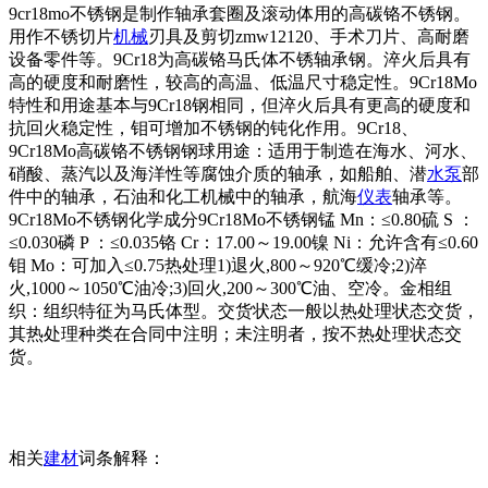
9cr18mo不锈钢是制作轴承套圈及滚动体用的高碳铬不锈钢。
用作不锈切片
机械
刃具及剪切zmw12120、手术刀片、高耐磨
设备零件等。9Cr18为高碳铬马氏体不锈轴承钢。淬火后具有
高的硬度和耐磨性，较高的高温、低温尺寸稳定性。9Cr18Mo
特性和用途基本与9Cr18钢相同，但淬火后具有更高的硬度和
抗回火稳定性，钼可增加不锈钢的钝化作用。9Cr18、
9Cr18Mo高碳铬不锈钢钢球用途：适用于制造在海水、河水、
硝酸、蒸汽以及海洋性等腐蚀介质的轴承，如船舶、潜
水泵
部
件中的轴承，石油和化工机械中的轴承，航海
仪表
轴承等。
9Cr18Mo不锈钢化学成分9Cr18Mo不锈钢锰 Mn：≤0.80硫 S ：
≤0.030磷 P ：≤0.035铬 Cr：17.00～19.00镍 Ni：允许含有≤0.60
钼 Mo：可加入≤0.75热处理1)退火,800～920℃缓冷;2)淬
火,1000～1050℃油冷;3)回火,200～300℃油、空冷。金相组
织：组织特征为马氏体型。交货状态一般以热处理状态交货，
其热处理种类在合同中注明；未注明者，按不热处理状态交
货。
相关
建材
词条解释：