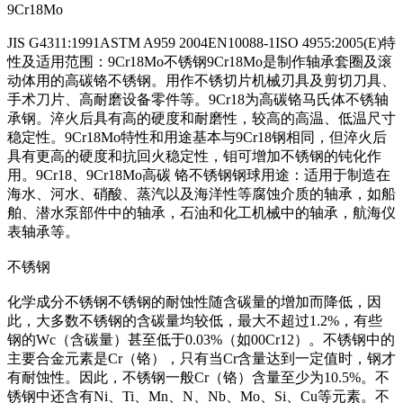
9Cr18Mo
JIS G4311:1991ASTM A959 2004EN10088-1ISO 4955:2005(E)特
性及适用范围：9Cr18Mo不锈钢9Cr18Mo是制作轴承套圈及滚
动体用的高碳铬不锈钢。用作不锈切片机械刃具及剪切刀具、
手术刀片、高耐磨设备零件等。9Cr18为高碳铬马氏体不锈轴
承钢。淬火后具有高的硬度和耐磨性，较高的高温、低温尺寸
稳定性。9Cr18Mo特性和用途基本与9Cr18钢相同，但淬火后
具有更高的硬度和抗回火稳定性，钼可增加不锈钢的钝化作
用。9Cr18、9Cr18Mo高碳 铬不锈钢钢球用途：适用于制造在
海水、河水、硝酸、蒸汽以及海洋性等腐蚀介质的轴承，如船
舶、潜水泵部件中的轴承，石油和化工机械中的轴承，航海仪
表轴承等。
不锈钢
化学成分不锈钢不锈钢的耐蚀性随含碳量的增加而降低，因
此，大多数不锈钢的含碳量均较低，最大不超过1.2%，有些
钢的Wc（含碳量）甚至低于0.03%（如00Cr12）。不锈钢中的
主要合金元素是Cr（铬），只有当Cr含量达到一定值时，钢才
有耐蚀性。因此，不锈钢一般Cr（铬）含量至少为10.5%。不
锈钢中还含有Ni、Ti、Mn、N、Nb、Mo、Si、Cu等元素。不