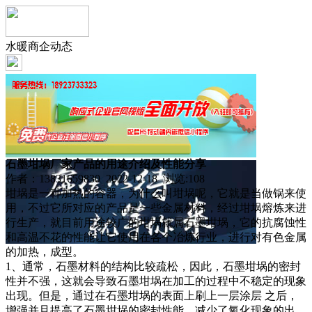
水暖商企动态
石墨坩埚厂家产品的用途介绍及性能分享
作者：13831659830 2022-12-18 浏览:
108
坩埚是一种加热的容器，为什么叫坩埚呢，它就是当做锅来使
用，不过它所对应的产品是一些金属材料，经过坩埚熔炼来进
行生产，就目前用途较广的坩埚就属石墨坩埚，它的抗腐蚀性
和高温不花的性能让它使用在各个冶炼行业，进行对有色金属
的加热，成型。
1、通常，石墨材料的结构比较疏松，因此，石墨坩埚的密封
性并不强，这就会导致石墨坩埚在加工的过程中不稳定的现象
出现。但是，通过在石墨坩埚的表面上刷上一层涂层 之后，
增强并且提高了石墨坩埚的密封性能，减少了氧化现象的出