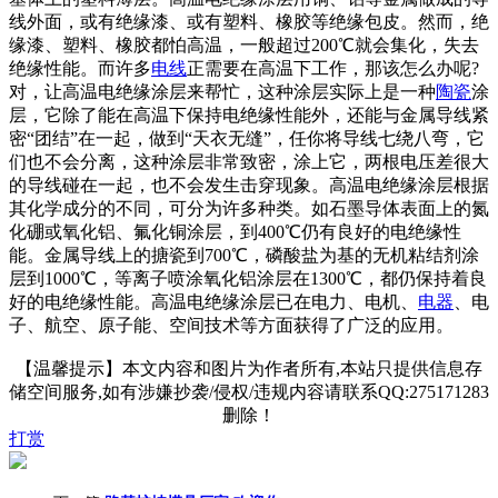
线外面，或有绝缘漆、或有塑料、橡胶等绝缘包皮。然而，绝
缘漆、塑料、橡胶都怕高温，一般超过200℃就会集化，失去
绝缘性能。而许多
电线
正需要在高温下工作，那该怎么办呢?
对，让高温电绝缘涂层来帮忙，这种涂层实际上是一种
陶瓷
涂
层，它除了能在高温下保持电绝缘性能外，还能与金属导线紧
密“团结”在一起，做到“天衣无缝”，任你将导线七绕八弯，它
们也不会分离，这种涂层非常致密，涂上它，两根电压差很大
的导线碰在一起，也不会发生击穿现象。高温电绝缘涂层根据
其化学成分的不同，可分为许多种类。如石墨导体表面上的氮
化硼或氧化铝、氟化铜涂层，到400℃仍有良好的电绝缘性
能。金属导线上的搪瓷到700℃，磷酸盐为基的无机粘结剂涂
层到1000℃，等离子喷涂氧化铝涂层在1300℃，都仍保持着良
好的电绝缘性能。高温电绝缘涂层已在电力、电机、
电器
、电
子、航空、原子能、空间技术等方面获得了广泛的应用。
【温馨提示】本文内容和图片为作者所有,本站只提供信息存
储空间服务,如有涉嫌抄袭/侵权/违规内容请联系QQ:275171283
删除！
打赏