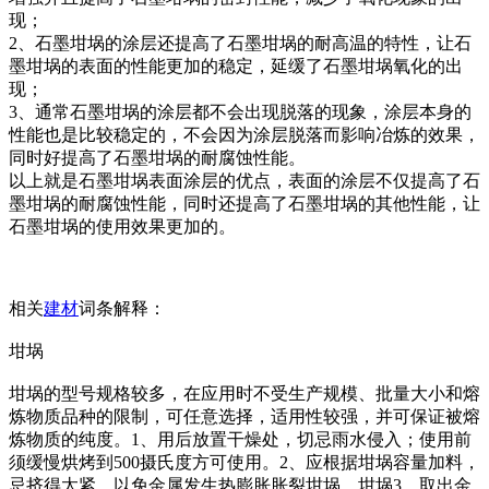
现；
2、石墨坩埚的涂层还提高了石墨坩埚的耐高温的特性，让石
墨坩埚的表面的性能更加的稳定，延缓了石墨坩埚氧化的出
现；
3、通常石墨坩埚的涂层都不会出现脱落的现象，涂层本身的
性能也是比较稳定的，不会因为涂层脱落而影响冶炼的效果，
同时好提高了石墨坩埚的耐腐蚀性能。
以上就是石墨坩埚表面涂层的优点，表面的涂层不仅提高了石
墨坩埚的耐腐蚀性能，同时还提高了石墨坩埚的其他性能，让
石墨坩埚的使用效果更加的。
相关
建材
词条解释：
坩埚
坩埚的型号规格较多，在应用时不受生产规模、批量大小和熔
炼物质品种的限制，可任意选择，适用性较强，并可保证被熔
炼物质的纯度。1、用后放置干燥处，切忌雨水侵入；使用前
须缓慢烘烤到500摄氏度方可使用。2、应根据坩埚容量加料，
忌挤得太紧，以免金属发生热膨胀胀裂坩埚。坩埚3、取出金