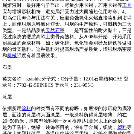
属熔液时，最好用勺子舀出，尽量少用卡钳，若用卡钳等
工具
应与坩埚形状相符，避免局部受力过大而缩短使用寿命。4、
坩埚使用寿命与用法有关，应避免强氧化火焰直接喷射到坩埚
上，而使坩埚原料氧化短命。坩埚的生产原料，可概括为三大
类型。一是结晶质的
天然石
墨，二是可塑性的耐火黏土，三是
经过煅烧的硬质高岭土类骨架熟料。从2008年开始，开始采用
耐高温的合成材料，如：碳化硅、氧化铝金刚砂及硅铁等做坩
埚的骨架熟料。这种熟料对提高坩埚产品质量，增强坩埚密度
和
机械
强度有着显著效果。
石墨
英文名称：graphite分子式：C分子量：12.01石墨结构CAS 登
录号：7782-42-5EINECS 登录号：231-955-3
涂层
依据所用
涂料
的种类而有不同的称呼，如底漆的涂层称为底漆
层，面漆的涂层称为面漆层。一般涂料所得涂层较薄，约在
20~50微米，厚浆型涂料则一次可得厚达1毫米以上的涂层。
是为了防护，绝缘，装饰等目的，涂布于金属，织物，
塑料
等
基体上的塑料薄层。高温电绝缘涂层用铜、铝等金属做成的导