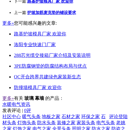
下一篇:
路基护坡模具厂家 欢迎你
上一篇:
护坡加筋麦克垫的铺设要求
更多»
您可能感兴趣的文章:
路基护坡模具厂家 欢迎你
洛阳专业快速门厂家
288芯光缆交接箱厂家介绍及安装说明
3PE防腐钢管的防腐结构布局与优点
OC开合跨界共建绿色家装新生态
防撞墙模具厂家 欢迎你
更多»
有关
玻璃 幕墙
的产品：
水暖电气资讯
发表评论 |
0评
社区中心
暖气头条
地板之家
石材之家
环保之家
石
评论登陆
材头条
灯饰头条
防水头条
装修之家
家装头条
电气头条
老姚
之家
灯饰之家
电气之家
全景头条
照明之家
防水之家
防盗之