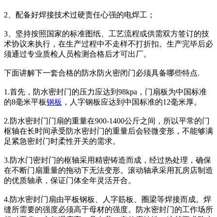
2、配备好焊接技术过硬责任心强的电焊工；
3、坚持按照国家的标准图纸、工艺流程或供需双方签订的技
术协议来执行，在生产过程中不走样不打折扣。生产完毕后必
须通过专业质检人员检测合格后才可出厂。
下面讲解下一套合格的防水防火密闭门必须具备哪些特点.
1.首先，防水密封门的压力应达到98kpa，门扇板为中国标准
的8毫米平板
钢板
，人字钢板应达到中国标准的12毫米厚。
2.防水密封门门扇的重量在900-1400公斤之间，所以平常的门
枢轴在长时间承受防水密封门的重量后会轻微变形，不能够满
足紧急密封门时柔性开关的需求。
3.防水门密封门的枢轴采用精密铸造而成，经过热处理，确保
在不断门扇重量的拖动下无法变形。滚动轴承采用瓦房店制造
的优质轴承，保证门体全年灵活开合。
4.防水密封门扇由平板钢板、人字筋板、圈梁等焊接而成。焊
缝所需要的强度必须高于母材的强度。防水密封门的工作场所