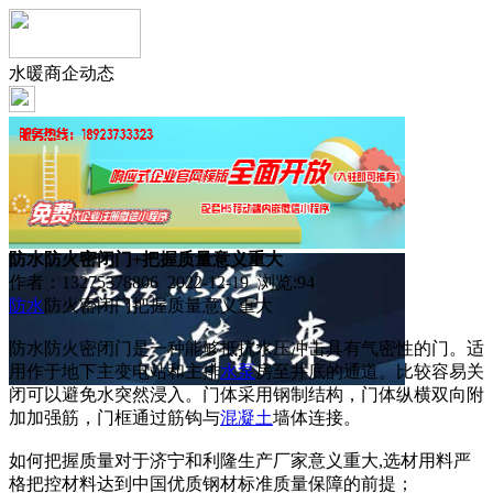
水暖商企动态
防水防火密闭门+把握质量意义重大
作者：13275378806 2022-12-19 浏览:
94
防水
防火密闭门把握质量意义重大
防水防火密闭门是一种能够抵抗水压冲击具有气密性的门。适
用作于地下主变电站和主排
水泵
房至井底的通道。比较容易关
闭可以避免水突然浸入。门体采用钢制结构，门体纵横双向附
加加强筋，门框通过筋钩与
混凝土
墙体连接。
如何把握质量对于济宁和利隆生产厂家意义重大,选材用料严
格把控材料达到中国优质钢材标准质量保障的前提；