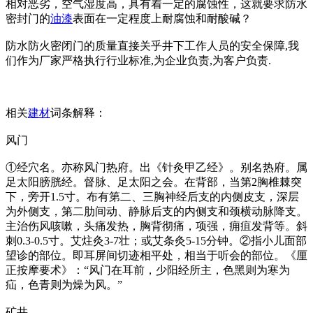
相对恶劣，空气湿度高，具有着一定的腐蚀性，这就要求防水
密封门的
油漆
表面在一定程度上耐腐蚀和耐酸碱？
防水防火密闭门的质量直接关乎井下工作人员的安全保障,我
们作为厂家严格执行行业标准,为企业负责,为客户负责.
相关
建材
词条解释：
风门
①经穴名。亦称风门热府。出《针灸甲乙经》。别名热府。属
足太阳膀胱经。督脉、足太阳之会。在背部，当第2胸椎棘突
下，旁开1.5寸。布有第二、三胸神经后支的内侧皮支，深层
为外侧支，第二肋间动、静脉后支的内侧支和颈横动脉降支。
主治伤风咳嗽，头痛发热，胸背彻痛，项强，痈疽发背等。斜
刺0.3-0.5寸。艾炷灸3-7壮；或艾条灸5-15分钟。②指小儿面部
望诊的部位。即耳屏间切迹相平处，相当于听会的部位。《厘
正按摩要术》：“风门在耳前，少阳经所主，色黑则为寒为
疝，色青则为燥为风。”
矿井