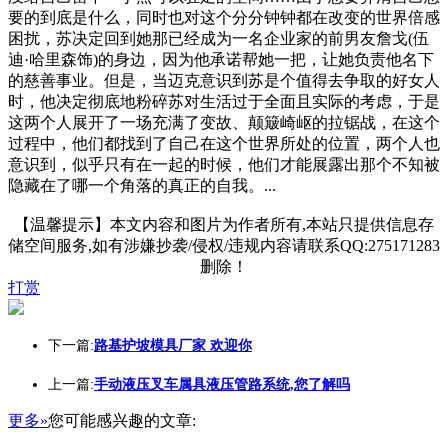
要的到底是什么，同时也对这个分分钟钟都在改变的世界倍感
困扰，苏决定回到她那已经成为一名企业家的前男友詹戈(伍
迪·哈里森饰)的身边，因为他承诺帮她一把，让她负责他名下
的慈善事业。但是，当迈克意识到苏是个值得去争取的好女人
时，他决定彻底地粉碎苏对生活过于全面且实际的考虑，于是
这两个人展开了一场充满了变故、颠簸崎岖的拉锯战，在这个
过程中，他们都找到了自己在这个世界所处的位置，两个人也
意识到，似乎只有在一起的时候，他们才能展露出那个不知被
隐藏在了哪一个角落的真正的自我。...
【温馨提示】本文内容和图片为作者所有,本站只提供信息存
储空间服务,如有涉嫌抄袭/侵权/违规内容请联系QQ:275171283
删除！
打赏
下一篇:
路基护坡模具厂家 欢迎你
上一篇:
手动液压叉车属具液压管路系统,您了解吗
更多»
您可能感兴趣的文章: