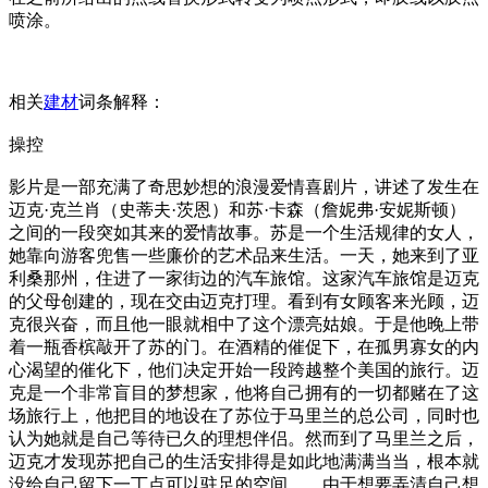
喷涂。
相关
建材
词条解释：
操控
影片是一部充满了奇思妙想的浪漫爱情喜剧片，讲述了发生在
迈克·克兰肖（史蒂夫·茨恩）和苏·卡森（詹妮弗·安妮斯顿）
之间的一段突如其来的爱情故事。苏是一个生活规律的女人，
她靠向游客兜售一些廉价的艺术品来生活。一天，她来到了亚
利桑那州，住进了一家街边的汽车旅馆。这家汽车旅馆是迈克
的父母创建的，现在交由迈克打理。看到有女顾客来光顾，迈
克很兴奋，而且他一眼就相中了这个漂亮姑娘。于是他晚上带
着一瓶香槟敲开了苏的门。在酒精的催促下，在孤男寡女的内
心渴望的催化下，他们决定开始一段跨越整个美国的旅行。迈
克是一个非常盲目的梦想家，他将自己拥有的一切都赌在了这
场旅行上，他把目的地设在了苏位于马里兰的总公司，同时也
认为她就是自己等待已久的理想伴侣。然而到了马里兰之后，
迈克才发现苏把自己的生活安排得是如此地满满当当，根本就
没给自己留下一丁点可以驻足的空间……由于想要弄清自己想