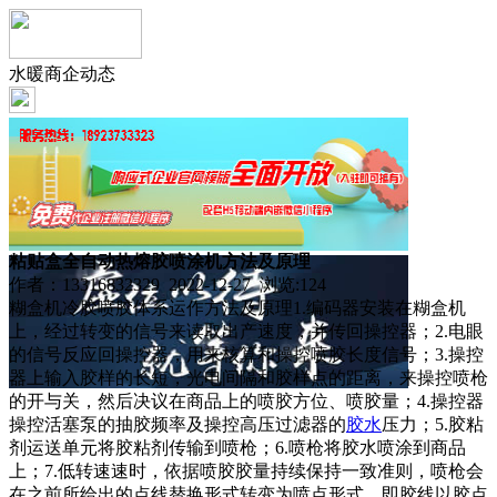
水暖商企动态
粘贴盒全自动热熔胶喷涂机方法及原理
作者：13316832329 2022-12-27 浏览:
124
糊盒机冷胶喷胶体系运作方法及原理1.编码器安装在糊盒机
上，经过转变的信号来读取出产速度，并传回操控器；2.电眼
的信号反应回操控器，用来核算和操控喷胶长度信号；3.操控
器上输入胶样的长短，光电间隔和胶样点的距离，来操控喷枪
的开与关，然后决议在商品上的喷胶方位、喷胶量；4.操控器
操控活塞泵的抽胶频率及操控高压过滤器的
胶水
压力；5.胶粘
剂运送单元将胶粘剂传输到喷枪；6.喷枪将胶水喷涂到商品
上；7.低转速速时，依据喷胶胶量持续保持一致准则，喷枪会
在之前所给出的点线替换形式转变为喷点形式，即胶线以胶点