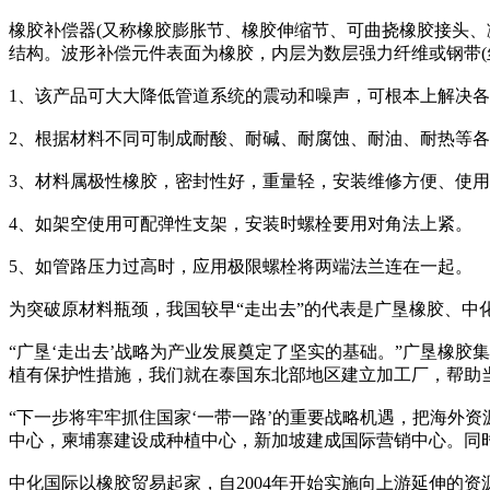
橡胶补偿器(又称橡胶膨胀节、橡胶伸缩节、可曲挠橡胶接头
结构。波形补偿元件表面为橡胶，内层为数层强力纤维或钢带(
1、该产品可大大降低管道系统的震动和噪声，可根本上解决
2、根据材料不同可制成耐酸、耐碱、耐腐蚀、耐油、耐热等
3、材料属极性橡胶，密封性好，重量轻，安装维修方便、使
4、如架空使用可配弹性支架，安装时螺栓要用对角法上紧。
5、如管路压力过高时，应用极限螺栓将两端法兰连在一起。
为突破原材料瓶颈，我国较早“走出去”的代表是广垦橡胶、
“广垦‘走出去’战略为产业发展奠定了坚实的基础。”广垦橡胶
植有保护性措施，我们就在泰国东北部地区建立加工厂，帮助
“下一步将牢牢抓住国家‘一带一路’的重要战略机遇，把海外
中心，柬埔寨建设成种植中心，新加坡建成国际营销中心。同
中化国际以橡胶贸易起家，自2004年开始实施向上游延伸的