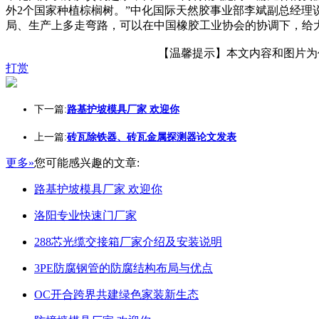
外2个国家种植棕榈树。”中化国际天然胶事业部李斌副总经理
局、生产上多走弯路，可以在中国橡胶工业协会的协调下，给
【温馨提示】本文内容和图片为作者
打赏
下一篇:
路基护坡模具厂家 欢迎你
上一篇:
砖瓦除铁器、砖瓦金属探测器论文发表
更多»
您可能感兴趣的文章:
路基护坡模具厂家 欢迎你
洛阳专业快速门厂家
288芯光缆交接箱厂家介绍及安装说明
3PE防腐钢管的防腐结构布局与优点
OC开合跨界共建绿色家装新生态