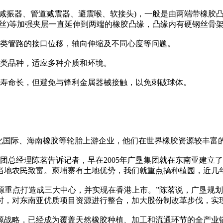
、减振器、管道减震器、避震喉、软接头)，一般是由两端带橡胶
丝)等加强夹层一直延伸到两端的橡胶凸缘，凸缘内有硬钢丝骨
各类管路的接口位移，轴向伸缩及不同心度等问题。
各类品种，适应多种介质和环境。
用寿命长，但避免与锋利金属器械接触，以免刺破球体。
中化国际、海南橡胶等轮胎上游企业，他们在世界橡胶资源较丰富
集团总经理陈茗告诉记者，早在2005年广垦集团就在东南亚建
当地农民致富。柬埔寨有土地优势，我们就重点搞种植园，近几
资源重点打造成三大中心，并实现在香港上市。”陈茗说，广垦规
时，对东南亚优质项目资源进行整合，加大股份制改革步伐，实
资源战略，已经成为覆盖天然橡胶种植、加工和流通环节的全产业