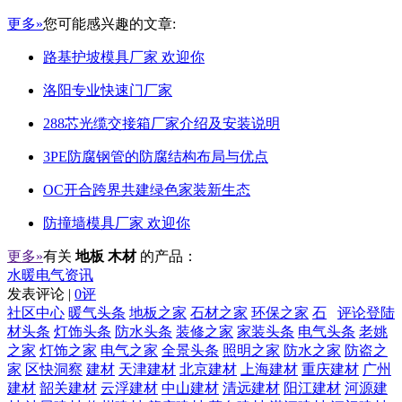
更多»
您可能感兴趣的文章:
路基护坡模具厂家 欢迎你
洛阳专业快速门厂家
288芯光缆交接箱厂家介绍及安装说明
3PE防腐钢管的防腐结构布局与优点
OC开合跨界共建绿色家装新生态
防撞墙模具厂家 欢迎你
更多»
有关
地板 木材
的产品：
水暖电气资讯
发表评论 |
0评
社区中心
暖气头条
地板之家
石材之家
环保之家
石
评论登陆
材头条
灯饰头条
防水头条
装修之家
家装头条
电气头条
老姚
之家
灯饰之家
电气之家
全景头条
照明之家
防水之家
防盗之
家
区快洞察
建材
天津建材
北京建材
上海建材
重庆建材
广州
建材
韶关建材
云浮建材
中山建材
清远建材
阳江建材
河源建