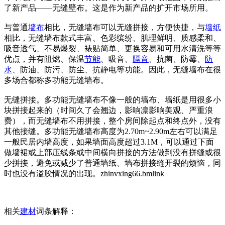
了新产品——无缝壁布。这是作为新产品的扩开市场所用。
与普通
墙布
相比，无缝墙布可以无缝拼接，方便快捷，与
墙纸
相比，无缝墙布款式丰富、色彩缤纷、肌理鲜明、质感柔和、
吸音透气、不易爆裂、裱贴简单、更换容易和可用水清洗等等
优点，并有阻燃、保温
节能
、吸音、
隔音
、抗菌、防霉、
防
水
、防油、防污、防尘、抗静电等功能。因此，无缝墙布在很
多场合都称多功能无缝墙布。
无缝拼接。多功能无缝墙布不像一般的墙布、墙纸是用很多小
块拼接起来的（时间久了会翘边，影响凛影响美观、严重浪
费），而无缝墙布不用拼接，整个房间除起点和终点外，没有
其他接缝。多功能无缝墙布高度为2.70m~2.90m左右可以满足
一般民居内墙高度，如果墙面高度超过3.1M，可以通过下面
做墙裙或上部压线条或中间横向拼接的方法做到没有拼缝或很
少拼接，避免或减少了普通墙纸、墙布拼接缝开裂的烦恼，同
时也没有溢胶情况的出现。zhinvxing66.bml
ink
相关
建材
词条解释：