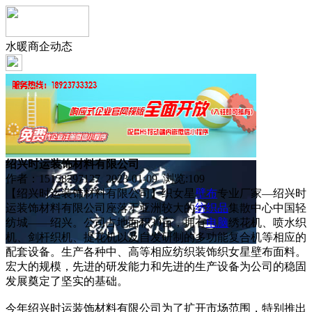
水暖商企动态
绍兴时运装饰材料有限公司
作者：15158297127 2023-01-09 浏览:
109
【绍兴时运装饰材料有限公司】织女星
壁布
专业厂家—绍兴时
运装饰材料有限公司座落于亚洲较大的
纺织品
集散中心中国轻
纺城——绍兴。公司占地面积30亩，拥有
电脑
绣花机、喷水织
机、剑杆织机、提花机以及自发研制的多功能复合机等相应的
配套设备。生产各种中、高等相应纺织装饰织女星壁布面料。
宏大的规模，先进的研发能力和先进的生产设备为公司的稳固
发展奠定了坚实的基础。
今年绍兴时运装饰材料有限公司为了扩开市场范围，特别推出