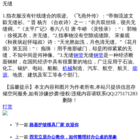
无缝
1.指衣服没有针线缝合的痕迹。《飞燕外传》：“帝御流波文
縠无缝衫。” 晋 杨方 《合欢诗》之一：“衣共双丝绢，寝共无
缝裯。”《太平广记》卷六八引 唐 牛峤 《灵怪录》：“﹝ 郭翰
﹞徐视其衣，并无缝。”2.指事物没有空隙或缝隙。 宋秦观
《秋夜病起怀端叔》诗：“天光脃如洗，月色清无缝。”《花月
痕》第五回：“﹝ 痴珠 ﹞用手推那破门，却是闭得紧紧的无
缝，不知中间是何神像。”3.无缝
钢管
无缝
钢管
是一种经济断
面钢材，在国民经济中具有很重要的地位，广泛应用于石油、
化工、锅炉、电站、船舶、
机械
制造、汽车、航空、航天、
能
源
、地质、建筑及军工等各个部门。
【温馨提示】本文内容和图片为作者所有,本站只提供信息存
储空间服务,如有涉嫌抄袭/侵权/违规内容请联系QQ:275171283
删除！
打赏
下一篇:
路基护坡模具厂家 欢迎你
上一篇:
西安立居办公教你，如何整理好办公桌的形象