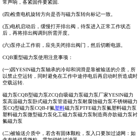
常声响，各紧固件要紧固.
(四)检查电机旋转方向是否与磁力泵转向标记一致。
(五)电机启动后，缓慢打开排出阀，待泵进入正常工作状态
后，再将排出阀调到所需开度。
(六)泵停止工作前，应先关闭排出阀门，然后切断电源。
CQB重型磁力泵使用注意事项：
(一)因YESIN磁力泵轴承的冷却和润滑是靠被输送的介质，所
以禁止空运转，同时避免在工作中途停电后再启动时所造成时
空载运转.
磁力泵CQB型磁力泵ZCQ自吸磁力泵磁力泵厂家YESIN磁力
泵高温磁力泵卧式磁力泵管道磁力泵耐腐蚀磁力泵不锈钢磁力
泵CQ型磁力泵CQB-F氟
塑料
磁力泵PTFE磁力泵氟塑料磁力泵
塑料磁力泵微型磁力泵化工磁力泵磁力泵制造商亦歆磁力泵衬
氟磁力泵
(二)被输送介质中，若含有固体颗粒，泵入口要加过滤网：如
含有铁磁质微粒，需加磁性过滤器.