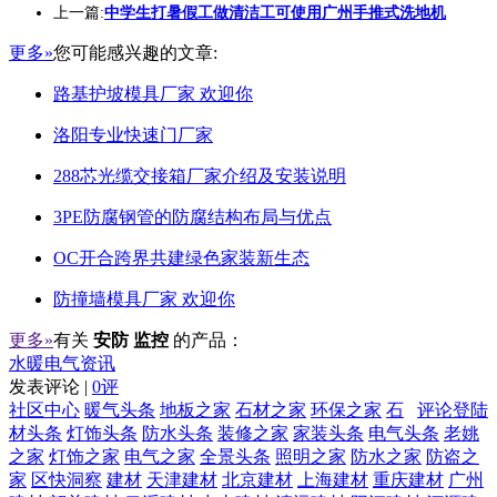
上一篇:
中学生打暑假工做清洁工可使用广州手推式洗地机
更多»
您可能感兴趣的文章:
路基护坡模具厂家 欢迎你
洛阳专业快速门厂家
288芯光缆交接箱厂家介绍及安装说明
3PE防腐钢管的防腐结构布局与优点
OC开合跨界共建绿色家装新生态
防撞墙模具厂家 欢迎你
更多»
有关
安防 监控
的产品：
水暖电气资讯
发表评论 |
0评
社区中心
暖气头条
地板之家
石材之家
环保之家
石
评论登陆
材头条
灯饰头条
防水头条
装修之家
家装头条
电气头条
老姚
之家
灯饰之家
电气之家
全景头条
照明之家
防水之家
防盗之
家
区快洞察
建材
天津建材
北京建材
上海建材
重庆建材
广州