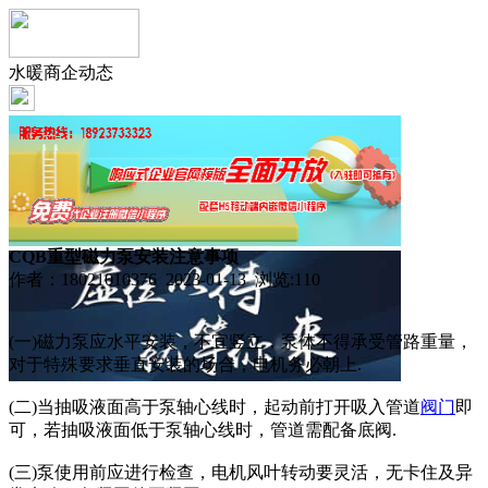
水暖商企动态
CQB重型磁力泵安装注意事项
作者：18021010376 2023-01-13 浏览:
110
(一)磁力泵应水平安装，不宜竖立，泵体不得承受管路重量，
对于特殊要求垂直安装的场合，电机务必朝上.
(二)当抽吸液面高于泵轴心线时，起动前打开吸入管道
阀门
即
可，若抽吸液面低于泵轴心线时，管道需配备底阀.
(三)泵使用前应进行检查，电机风叶转动要灵活，无卡住及异