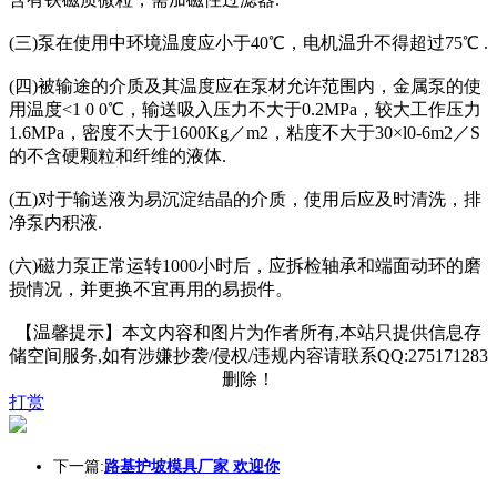
(三)泵在使用中环境温度应小于40℃，电机温升不得超过75℃ .
(四)被输途的介质及其温度应在泵材允许范围内，金属泵的使
用温度<1 0 0℃，输送吸入压力不大于0.2MPa，较大工作压力
1.6MPa，密度不大于1600Kg／m2，粘度不大于30×l0-6m2／S
的不含硬颗粒和纤维的液体.
(五)对于输送液为易沉淀结晶的介质，使用后应及时清洗，排
净泵内积液.
(六)磁力泵正常运转1000小时后，应拆检轴承和端面动环的磨
损情况，并更换不宜再用的易损件。
【温馨提示】本文内容和图片为作者所有,本站只提供信息存
储空间服务,如有涉嫌抄袭/侵权/违规内容请联系QQ:275171283
删除！
打赏
下一篇:
路基护坡模具厂家 欢迎你