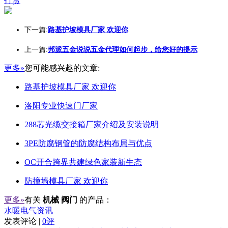
打赏
下一篇:
路基护坡模具厂家 欢迎你
上一篇:
邦派五金说说五金代理如何起步，给您好的提示
更多»
您可能感兴趣的文章:
路基护坡模具厂家 欢迎你
洛阳专业快速门厂家
288芯光缆交接箱厂家介绍及安装说明
3PE防腐钢管的防腐结构布局与优点
OC开合跨界共建绿色家装新生态
防撞墙模具厂家 欢迎你
更多»
有关
机械 阀门
的产品：
水暖电气资讯
发表评论 |
0评