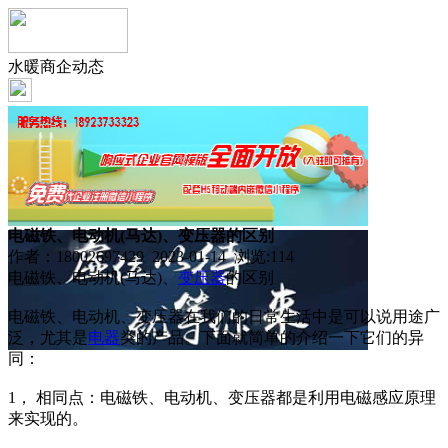
水暖商企动态
电磁铁、电动机(马达)、变压器的区别
作者：18002697429 2023-01-14 浏览:
114
电磁铁、电动机(马达)、
变压器
的区别
电磁铁、电动机、变压器在我们的日常生活中是可以说用途广
泛，尤其是
电器
类的产品。下面就简单的介绍一下它们的异
同：
1， 相同点：电磁铁、电动机、变压器都是利用电磁感应原理
来实现的。