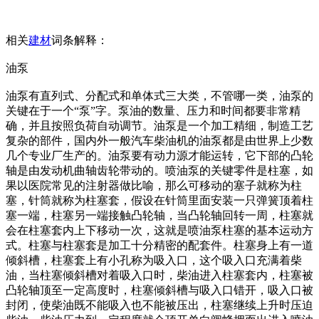
相关
建材
词条解释：
油泵
油泵有直列式、分配式和单体式三大类，不管哪一类，油泵的
关键在于一个“泵”字。泵油的数量、压力和时间都要非常精
确，并且按照负荷自动调节。油泵是一个加工精细，制造工艺
复杂的部件，国内外一般汽车柴油机的油泵都是由世界上少数
几个专业厂生产的。油泵要有动力源才能运转，它下部的凸轮
轴是由发动机曲轴齿轮带动的。喷油泵的关键零件是柱塞，如
果以医院常见的注射器做比喻，那么可移动的塞子就称为柱
塞，针筒就称为柱塞套，假设在针筒里面安装一只弹簧顶着柱
塞一端，柱塞另一端接触凸轮轴，当凸轮轴回转一周，柱塞就
会在柱塞套内上下移动一次，这就是喷油泵柱塞的基本运动方
式。柱塞与柱塞套是加工十分精密的配套件。柱塞身上有一道
倾斜槽，柱塞套上有小孔称为吸入口，这个吸入口充满着柴
油，当柱塞倾斜槽对着吸入口时，柴油进入柱塞套内，柱塞被
凸轮轴顶至一定高度时，柱塞倾斜槽与吸入口错开，吸入口被
封闭，使柴油既不能吸入也不能被压出，柱塞继续上升时压迫