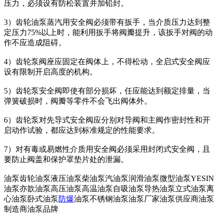
压力，必须设有防松装置并加铅封。
3）齿轮油泵蒸汽用安全阀必须带有扳手，当介质压力达到整
定压力75%以上时，能利用扳手将阀瓣提升，该扳手对阀的动
作不应造成阻碍。
4）齿轮泵阀座应固定在阀体上，不得松动，全启式安全阀应
设有限制开启高度的机构。
5）齿轮泵安全阀即使有部分损坏，任应能达到额定排量，当
弹簧破损时，阀瓣等零件不会飞出阀体外。
6）齿轮泵对先导式安全阀应分别对导阀和主阀作密封性和开
启动作试验，都应达到标准规定的性能要求。
7）对有毒或易燃性介质用安全阀必须采用封闭式安全阀，且
要防止阀盖和保护罩垫片处的泄漏。
油泵齿轮油泵液压油泵柴油泵汽油泵润滑油泵微型油泵YESIN
油泵亦歆油泵高压油泵高温油泵自吸油泵导热油泵立式油泵离
心油泵卧式油泵
防爆
油泵不锈钢油泵油泵厂家油泵供应商油泵
制造商油泵品牌