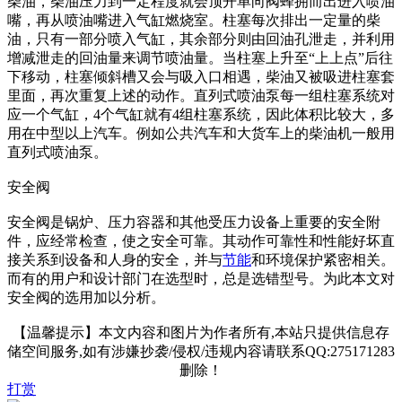
柴油，柴油压力到一定程度就会顶开单向阀蜂拥而出进入喷油
嘴，再从喷油嘴进入气缸燃烧室。柱塞每次排出一定量的柴
油，只有一部分喷入气缸，其余部分则由回油孔泄走，并利用
增减泄走的回油量来调节喷油量。当柱塞上升至“上上点”后往
下移动，柱塞倾斜槽又会与吸入口相遇，柴油又被吸进柱塞套
里面，再次重复上述的动作。直列式喷油泵每一组柱塞系统对
应一个气缸，4个气缸就有4组柱塞系统，因此体积比较大，多
用在中型以上汽车。例如公共汽车和大货车上的柴油机一般用
直列式喷油泵。
安全阀
安全阀是锅炉、压力容器和其他受压力设备上重要的安全附
件，应经常检查，使之安全可靠。其动作可靠性和性能好坏直
接关系到设备和人身的安全，并与
节能
和环境保护紧密相关。
而有的用户和设计部门在选型时，总是选错型号。为此本文对
安全阀的选用加以分析。
【温馨提示】本文内容和图片为作者所有,本站只提供信息存
储空间服务,如有涉嫌抄袭/侵权/违规内容请联系QQ:275171283
删除！
打赏