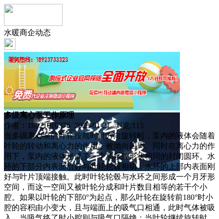
水暖商企动态
多级离心泵工作原理
作者：18021010376 2023-01-21 浏览:
115
当多级离心泵的叶轮按顺时针方向旋转时，泵内的液体会随着
叶轮的转动和离心力的作用，被抛向四周。同时在离心力的作
用下，泵内的液体形成了一个和泵腔形状相同的封闭圆环。水
环的下部分内表面恰好与叶轮轮毂相切，水环的上部内表面刚
好与叶片顶端接触。此时叶轮轮毂与水环之间形成一个月牙形
空间，而这一空间又被叶轮分成和叶片数目相等的若干个小
腔。如果以叶轮的下部0°为起点，那么叶轮在旋转前180°时小
腔的容积由小变大，且与端面上的吸气口相通，此时气体被吸
入，当吸气终了时小腔则与吸气口隔绝；当叶轮继续旋转时，