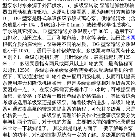
型泵水封水来源于外部供水。5、多级泵转动 泵通过弹性联轴
器由原动机直接驱动。从原动机端看泵，泵为顺时针方向旋转
D 、 DG 型泵是卧式单吸多级节段式离心泵。供输送清水（含
杂质量小于 1% ，颗粒度小于 0.1mm ）或物理化学性质类似
于水的其它液体。 D 型泵输送介质温度小于 80℃ ，适用于矿
山排水、油田注水、工厂和城市给、排水等场合。油田注
水泵
根据介质的腐蚀性，泵采用不同的材质。 DG 型泵输送介质温
度小于 105℃ ，适用于各种锅炉给水。多级泵与单级泵有什么
区别？1、单级泵是指只有一只叶轮的泵，最高扬程只有125
米；2、多级泵是指有两只或两只以上叶轮的泵，最高扬程可
以超过125米；多级泵在单级泵扬程需要必须配两级电机的情
况下，可以通过增加叶轮个数来配用四级电机，从而可以提高
泵使用寿命和降低机组噪音，但是多级泵维修相对单级泵来说
要困难一点。3、在泵实际需要扬程小于125米时，可根据泵房
面积、泵价格（多级泵一般比单级泵价格偏高）、等因素综合
考虑该选用单级泵还是多级泵。随着技术的进步，单级叶轮的
泵可通过提高泵的转速来提高泵的扬程，可代替多级泵，只是
价格贵一点。二、多级泵的管理维护及作业注意事项泵要分为
电与机两个方面，对于机的方面，主要把以前的维护记录调出
来比对一下就知道了。 其次就是电的方面了 ，要了解每台泵
电机的功率，对他的控制系统有一定的了解。多级泵的管理维