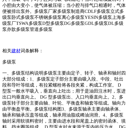
小腔由大变小，使气体被压缩；当小腔与排气口相通时，气体
便被排出泵外。多级泵厂家多级泵制造商CDLF多级泵立式多
级泵卧式多级泵不锈钢多级泵离心多级泵YESIN多级泵上海多
级泵厂TSWA多级泵D型多级泵DG多级泵GDL多级泵DL多级
泵亦歆多级泵管道多级泵
相关
建材
词条解释：
多级泵
一、多级泵结构说明多级泵主要由定子、转子、轴承和轴封四
大部分组成：1、多级泵定子部分主要由吸入段、中段、吐出
段和导叶等组成，有拉紧螺栓将各段夹紧，构成工作室。 D
型泵一般水平吸入，垂直向上吐出；用于是油田注水时，泵进
出口均垂直向上。 DG 型多级泵出、入口均垂直向上。2、多
级泵转子部分主要由轴、叶轮、平衡盘和轴套等组成。轴向力
由平衡盘平衡。多级泵结构图3、多级泵轴承主要由轴承体、
轴承和轴承压盖等组成，轴承用油脂或稀油润滑。4、多级泵
轴封采用软填料密封，主要由进水段和尾盖上的密封函体、填
料、挡水圈等组成。 D 型泵水封水来源于泵内的压力水。 DG