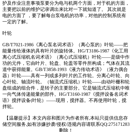
护及作业注意事项泵要分为电与机两个方面，对于机的方面，
主要把以前的维护记录调出来比对一下就知道了。 其次就是
电的方面了 ，要了解每台泵电机的功率，对他的控制系统有
一定的了解。
叶轮
GB/T7021-1986《离心泵名词术语》（离心泵的）叶轮——把
能量传给液体的具有叶片的旋转体。HG/T3186-1987《化工用
离心式压缩机名词术语》（离心式压缩机）叶轮——是级中作
功的元件，它由叶片、轮盘、轮盖等零件所构成；气体在其流
道中获得能量。GB/T3858-1993《液力传动术语》（液力偶合
器）叶轮——具有一列或多列叶片的工作轮。分离心叶轮、向
心叶轮、轴流叶轮。（轴流式压缩机）叶轮——由动叶栅和轮
盘组成的组合件，是转子的主要部分。它是轴流式压缩机中唯
一向气体传递能量的部件。HG/T3160-1987《搅拌设备名词术
语》搅拌设备(叶轮）——现用，搅拌器。不再使用叶轮，搅
拌轮。
【温馨提示】本文内容和图片为作者所有,本站只提供信息存
储空间服务,如有涉嫌抄袭/侵权/违规内容请联系QQ:275171283
删除！